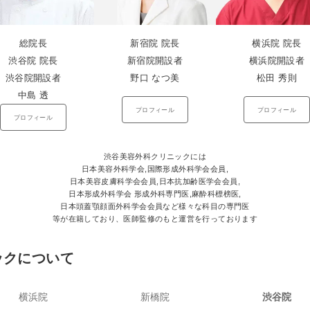
総院長
新宿院 院長
横浜院 院長
渋谷院 院長
新宿院開設者
横浜院開設者
渋谷院開設者
野口 なつ美
松田 秀則
中島 透
プロフィール
プロフィール
プロフィール
渋谷美容外科クリニックには
日本美容外科学会,国際形成外科学会会員,
日本美容皮膚科学会会員,日本抗加齢医学会会員,
日本形成外科学会 形成外科専門医,麻酔科標榜医,
日本頭蓋顎顔面外科学会会員など様々な科目の専門医
等が在籍しており、医師監修のもと運営を行っております
ックについて
横浜院
新橋院
渋谷院