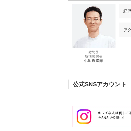
経
西
ア
97
99
00
総院長
04
渋谷院 院長
中島 透 医師
05
06
08
公式SNSアカウント
14