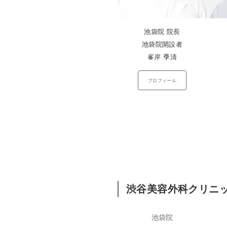
池袋院 院長
池袋院開設者
峯岸 季清
プロフィール
渋谷美容外科クリニ
池袋院