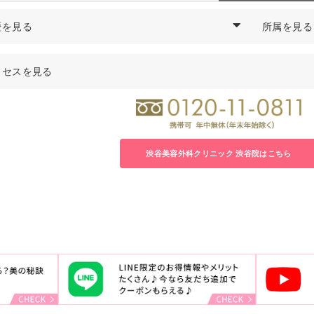
歴を見る
所属を見る
暦
中島
透
医師の経歴
医学博士
クセスを見る
年
千葉大学医学部卒業
日本形成外
年
千葉県救急医療センター集中治療科勤務
日本美容外科
住所
年
千葉大学医学部付属病院形成外科勤務
日本頭蓋顎
東京都渋谷区宇田川町22
渋谷西村總本店ビル4F
年
君津中央病院形成外科勤務
日本法医学
診療時間
年
千葉大学大学院修了 医学博士号取得
渋谷美容外科クリニック 渋谷院はこちら
月・木・金（祝日をのぞ
年
千葉労災病院形成外科医長
：11:00～14:00 15:00～
年
渋谷美容外科クリニック立川院 院長就任
火・水
：11:00～14:00 15:00～
年
渋谷美容外科クリニック渋谷院 院長就任
土・日・祝
：10:00～14:00 15:00～