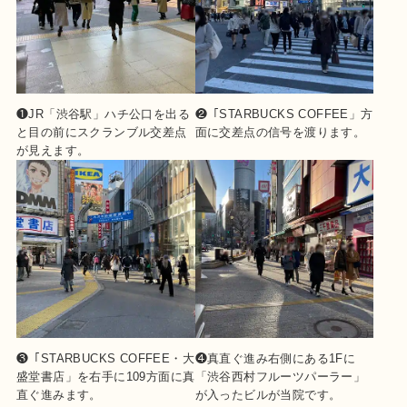
❶JR「渋谷駅」ハチ公口を出る
❷「STARBUCKS COFFEE」方
と目の前にスクランブル交差点
面に交差点の信号を渡ります。
が見えます。
❸「STARBUCKS COFFEE・大
❹真直ぐ進み右側にある1Fに
盛堂書店」を右手に109方面に真
「渋谷西村フルーツパーラー」
直ぐ進みます。
が入ったビルが当院です。