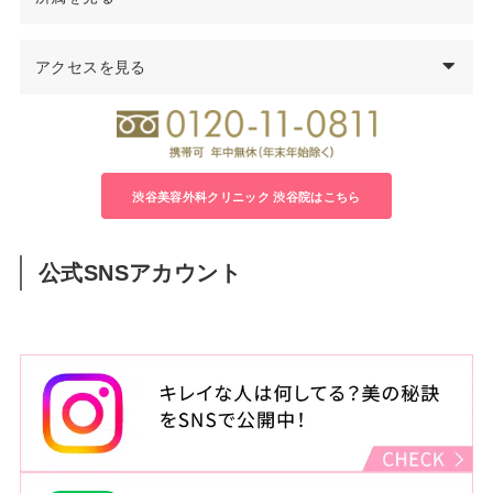
97年
千葉大学医学部卒業
医学博士
99年
千葉県救急医療センター集中治療科勤務
アクセスを見る
日本形成外科学会 形成外科専門医
00年
千葉大学医学部付属病院形成外科勤務
日本美容外科学会（JSAPS）正会員
04年
君津中央病院形成外科勤務
日本頭蓋顎顔面外科学会会員
05年
千葉大学大学院修了 医学博士号取得
日本法医学会会員
06年
千葉労災病院形成外科医長
08年
渋谷美容外科クリニック立川院 院長就任
渋谷美容外科クリニック 渋谷院はこちら
14年
渋谷美容外科クリニック渋谷院 院長就任
公式SNSアカウント
住所
東京都渋谷区宇田川町22-2