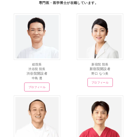
専門医・医学博士が在籍しています。
総院長
新宿院 院長
新宿院開設者
渋谷院 院長
渋谷院開設者
野口 なつ美
中島 透
プロフィール
プロフィール