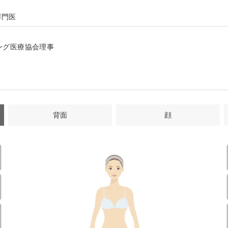
専門医
ング医療協会理事
背面
顔