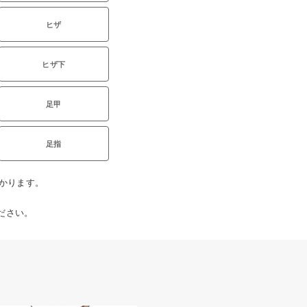
ヒザ
ヒザ下
足甲
足指
かかります。
ださい。