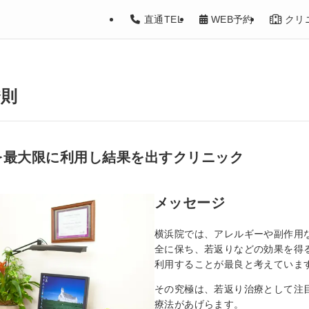
直通TEL
WEB予約
クリ
秀則
を最大限に利用し
結果を出すクリニック
メッセージ
横浜院では、アレルギーや副作用
全に保ち、若返りなどの効果を得
利用することが最良と考えていま
その究極は、若返り治療として注目
療法があげらます。