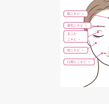
額ニキビ ＞
眉毛ニキビ ＞
まぶた
ニキビ ＞
頬ニキビ ＞
口周りニキビ ＞