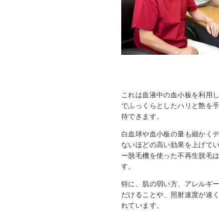
これは血液中の血小板を利用
でふっくらとしたハリと艶を
待できます。
白血球や血小板の量も細かく
ないほどの高い効果を上げて
ー脱毛機を使った不再生脱毛
す。
特に、肌の弱い方、アレルギ
だけることや、照射速度が速
れています。