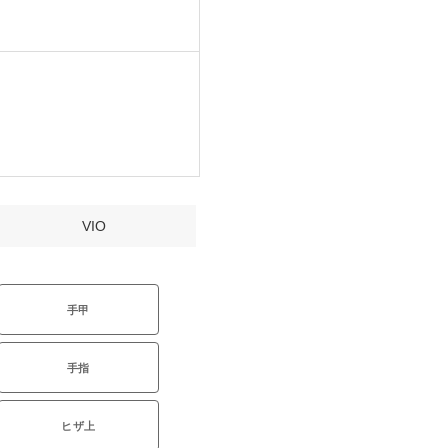
VIO
手甲
手指
ヒザ上