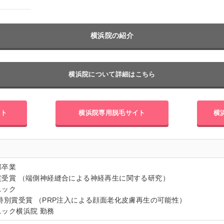
横浜院の紹介
横浜院について
詳細はこちら
イト
横浜院専用
脱毛サイト
横
部卒業
会賞受賞 （端側神経縫合による神経再生に関する研究）
ニック
 特別賞受賞 （PRP注入による顔面老化皮膚再生の可能性）
ニック横浜院 勤務