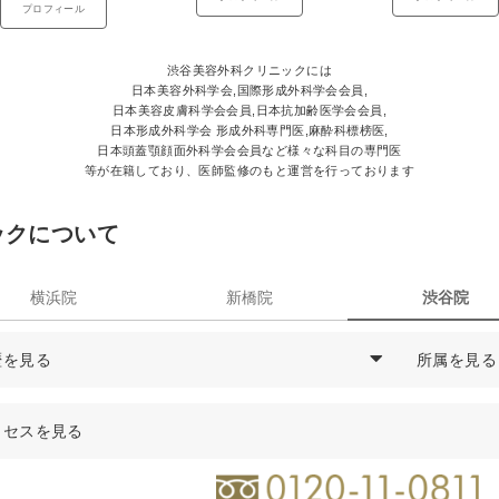
プロフィール
渋谷美容外科クリニックには
日本美容外科学会,国際形成外科学会会員,
日本美容皮膚科学会会員,日本抗加齢医学会会員,
日本形成外科学会 形成外科専門医,麻酔科標榜医,
日本頭蓋顎顔面外科学会会員など様々な科目の専門医
等が在籍しており、医師監修のもと運営を行っております
ックについて
横浜院
新橋院
渋谷院
歴を見る
所属を見る
暦
中島
透
医師の経歴
医学博士
クセスを見る
年
千葉大学医学部卒業
日本形成外
年
千葉県救急医療センター集中治療科勤務
日本美容外科
住所
年
千葉大学医学部付属病院形成外科勤務
日本頭蓋顎