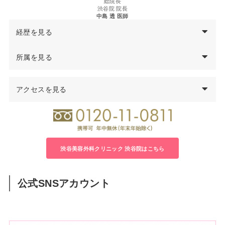
総院長
渋谷院 院長
中島 透 医師
経歴を見る
西暦
中島
透
医師の経歴
所属を見る
97年
千葉大学医学部卒業
医学博士
99年
千葉県救急医療センター集中治療科勤務
アクセスを見る
日本形成外科学会 形成外科専門医
00年
千葉大学医学部付属病院形成外科勤務
日本美容外科学会（JSAPS）正会員
04年
君津中央病院形成外科勤務
日本頭蓋顎顔面外科学会会員
05年
千葉大学大学院修了 医学博士号取得
日本法医学会会員
06年
千葉労災病院形成外科医長
08年
渋谷美容外科クリニック立川院 院長就任
渋谷美容外科クリニック 渋谷院はこちら
14年
渋谷美容外科クリニック渋谷院 院長就任
公式SNSアカウント