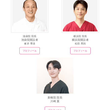
池袋院 院長
横浜院 院長
池袋院開設者
横浜院開設者
峯岸 季清
松田 秀則
プロフィール
プロフィール
新橋院 院長
川崎 翼
プロフィール