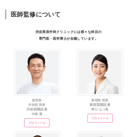
医師監修について
渋谷美容外科クリニックには様々な科目の
専門医・医学博士が在籍しています。
総院長
新宿院 院長
新宿院開設者
渋谷院 院長
渋谷院開設者
野口 なつ美
中島 透
プロフィール
プロフィール