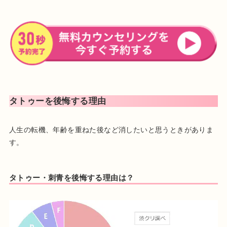
2003年 日本大学医学部医学科卒業
2003年 日本大学医学部付属病院麻酔科入局
2005年 昭和大学病院形成外科入局 昭和大学病院関連病院に勤
務
2013年 渋谷美容外科クリニック横浜院 副院長就任
2014年 渋谷美容外科クリニック池袋院 院長就任
所属学会
タトゥーを後悔する理由
日本形成外科学会 形成外科専門医
麻酔科標榜医
人生の転機、年齢を重ねた後など消したいと思うときがありま
日本形成外科学会会員
す。
日本美容外科学会（JSAPS）会員
日本創傷外科学会会員
日本頭蓋顎顔面外科学会会員
タトゥー・刺青を後悔する理由は？
プロフィール