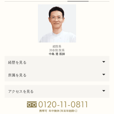
総院長
渋谷院 院長
中島 透 医師
経歴を見る
西暦
中島
透
医師の経歴
所属を見る
97年
千葉大学医学部卒業
医学博士
99年
千葉県救急医療センター集中治療科勤務
アクセスを見る
日本形成外科学会 形成外科専門医
00年
千葉大学医学部付属病院形成外科勤務
日本美容外科学会（JSAPS）正会員
04年
君津中央病院形成外科勤務
日本頭蓋顎顔面外科学会会員
05年
千葉大学大学院修了 医学博士号取得
日本法医学会会員
06年
千葉労災病院形成外科医長