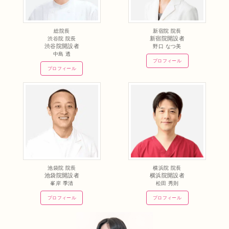
総院長
新宿院 院長
新宿院開設者
渋谷院 院長
渋谷院開設者
野口 なつ美
中島 透
プロフィール
プロフィール
池袋院 院長
横浜院 院長
池袋院開設者
横浜院開設者
峯岸 季清
松田 秀則
プロフィール
プロフィール