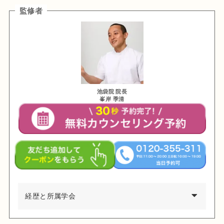
監修者
池袋院 院長
峯岸 季清
経歴と所属学会
経歴