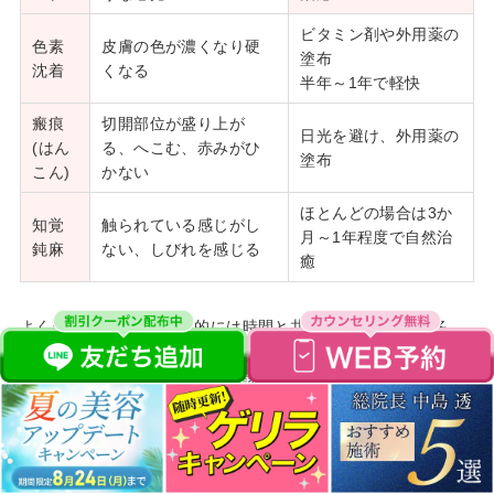
ビタミン剤や外用薬の
色素
皮膚の色が濃くなり硬
塗布
沈着
くなる
半年～1年で軽快
瘢痕
切開部位が盛り上が
日光を避け、外用薬の
(はん
る、へこむ、赤みがひ
塗布
こん)
かない
ほとんどの場合は3か
知覚
触られている感じがし
月～1年程度で自然治
鈍麻
ない、しびれを感じる
癒
よく起きる後遺症は基本的には時間と共に軽快するものが多
く、経過観察しながら様子を見ます。しかし気になる症状が現
れた場合はすぐクリニックに相談しましょう。
内出血