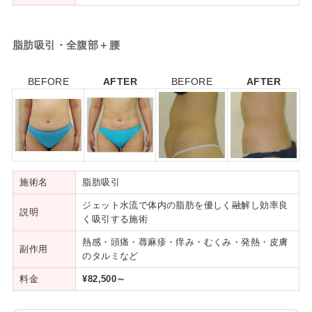
脂肪吸引・全腹部＋腰
BEFORE
AFTER
BEFORE
AFTER
施術名
脂肪吸引
ジェット水流で体内の脂肪を優しく融解し効率良
説明
く吸引する施術
熱感・頭痛・蕁麻疹・痒み・むくみ・発熱・皮膚
副作用
のタルミなど
料金
¥82,500～