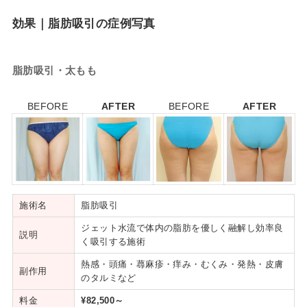
効果｜脂肪吸引の症例写真
脂肪吸引・太もも
BEFORE
AFTER
BEFORE
AFTER
施術名
脂肪吸引
ジェット水流で体内の脂肪を優しく融解し効率良
説明
く吸引する施術
熱感・頭痛・蕁麻疹・痒み・むくみ・発熱・皮膚
副作用
のタルミなど
料金
¥82,500～