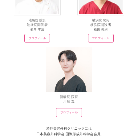
池袋院 院長
横浜院 院長
池袋院開設者
横浜院開設者
峯岸 季清
松田 秀則
プロフィール
プロフィール
新橋院 院長
川崎 翼
プロフィール
渋谷美容外科クリニックには
日本美容外科学会,国際形成外科学会会員,