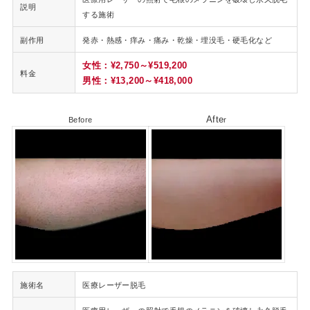
説明
する施術
副作用
発赤・熱感・痒み・痛み・乾燥・埋没毛・硬毛化など
女性：¥2,750～¥519,200
料金
男性：¥13,200～¥418,000
Afte
Before
r
施術名
医療レーザー脱毛