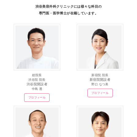
渋谷美容外科クリニックには様々な科目の
専門医・医学博士が在籍しています。
総院長
新宿院 院長
新宿院開設者
渋谷院 院長
渋谷院開設者
野口 なつ美
中島 透
プロフィール
プロフィール