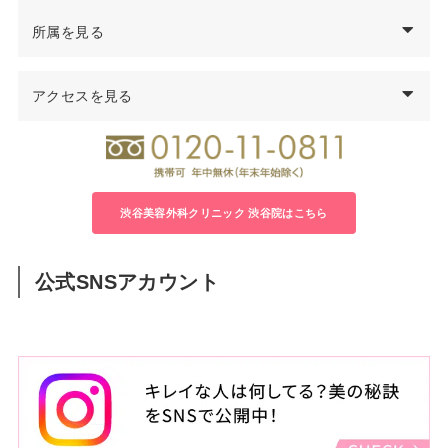
西暦
中島
透
医師の経歴
所属を見る
97年
千葉大学医学部卒業
医学博士
99年
千葉県救急医療センター集中治療科勤務
アクセスを見る
日本形成外科学会 形成外科専門医
00年
千葉大学医学部付属病院形成外科勤務
日本美容外科学会（JSAPS）正会員
04年
君津中央病院形成外科勤務
日本頭蓋顎顔面外科学会会員
05年
千葉大学大学院修了 医学博士号取得
日本法医学会会員
06年
千葉労災病院形成外科医長
08年
渋谷美容外科クリニック立川院 院長就任
渋谷美容外科クリニック 渋谷院はこちら
14年
渋谷美容外科クリニック渋谷院 院長就任
公式SNSアカウント
住所