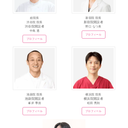
総院長
新宿院 院長
新宿院開設者
渋谷院 院長
渋谷院開設者
野口 なつ美
中島 透
プロフィール
プロフィール
池袋院 院長
横浜院 院長
池袋院開設者
横浜院開設者
峯岸 季清
松田 秀則
プロフィール
プロフィール