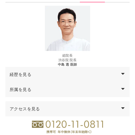
総院長
渋谷院 院長
中島 透 医師
経歴を見る
西暦
中島
透
医師の経歴
所属を見る
97年
千葉大学医学部卒業
医学博士
99年
千葉県救急医療センター集中治療科勤務
アクセスを見る
日本形成外科学会 形成外科専門医
00年
千葉大学医学部付属病院形成外科勤務
日本美容外科学会（JSAPS）正会員
04年
君津中央病院形成外科勤務
日本頭蓋顎顔面外科学会会員
05年
千葉大学大学院修了 医学博士号取得
日本法医学会会員
06年
千葉労災病院形成外科医長