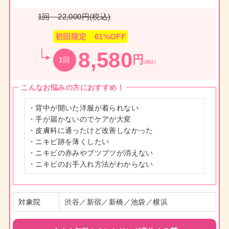
1回 22,000円(税込)
初回限定 61%OFF
8,580
円
1回
(税込)
こんなお悩みの方におすすめ！
・背中が開いた洋服が着られない

・手が届かないのでケアが大変

・皮膚科に通ったけど改善しなかった

・ニキビ跡を薄くしたい

・ニキビの赤みやブツブツが消えない

・ニキビのお手入れ方法がわからない
対象院
渋谷／新宿／新橋／池袋／横浜