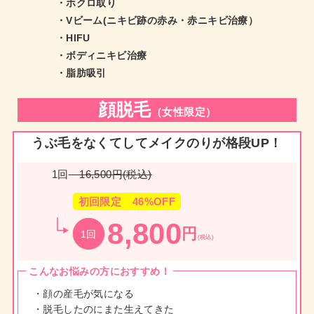
・ホクロ取り
・Vビーム(ニキビ跡の赤み・赤ニキビ治療）
・HIFU
・ボディニキビ治療
・脂肪吸引
顔脱毛
（女性限定）
うぶ毛をなくてしてメイクのりが格段UP！
1回
16,500円(税込)
初回限定 46%OFF
8,800
円
1回
(税込)
こんなお悩みの方におすすめ！
・顔の産毛が気になる
・脱毛したのにまた生えてきた