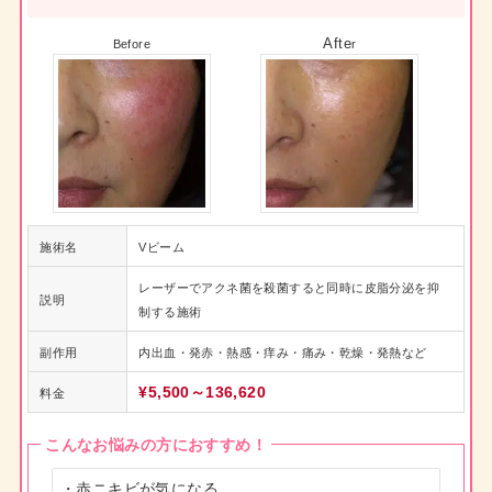
Afte
Before
r
施術名
Vビーム
レーザーでアクネ菌を殺菌すると同時に皮脂分泌を抑
説明
制する施術
副作用
内出血・発赤・熱感・痒み・痛み・乾燥・発熱など
¥5,500～136,620
料金
こんなお悩みの方におすすめ！
・赤ニキビが気になる
