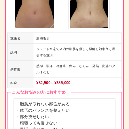
施術名
脂肪吸引
ジェット水流で体内の脂肪を優しく融解し効率良く吸
説明
引する施術
熱感・頭痛・蕁麻疹・痒み・むくみ・発熱・皮膚のタ
副作用
ルミなど
¥82,500～¥385,000
料金
こんなお悩みの方におすすめ！
・脂肪が取れない部位がある

・体形のバランスを整えたい

・部分痩せしたい

・頑張っても痩せない
