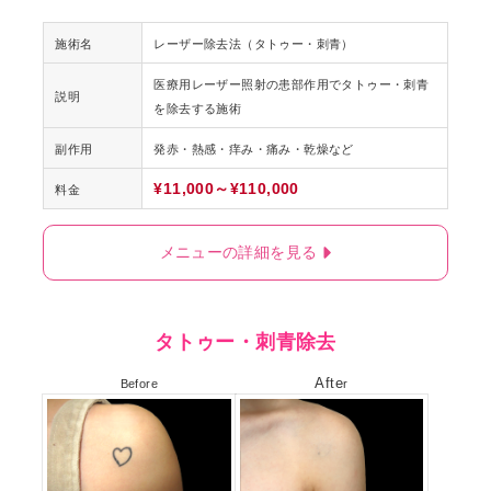
施術名
レーザー除去法（タトゥー・刺青）
医療用レーザー照射の患部作用でタトゥー・刺青
説明
を除去する施術
副作用
発赤・熱感・痒み・痛み・乾燥など
¥11,000～¥110,000
料金
メニューの詳細を見る
タトゥー・刺青除去
Afte
Before
r