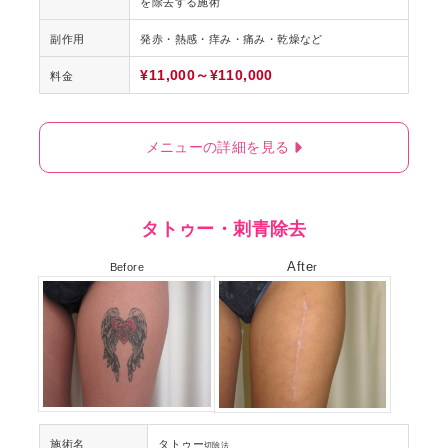
を除去する施術
副作用
発赤・熱感・痒み・痛み・乾燥など
¥11,000～¥110,000
料金
メニューの詳細を見る
タトゥー・刺青除去
Afte
r
Before
施術名
タトゥー
切除法