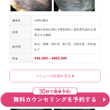
施術名
HARG療法
年齢や性別を問わず薄毛部位に発毛育毛成分を浸
説明
透させる施術
赤み・熱感・切れ毛・抜け毛・点状出血・内出血
副作用
など
¥66,000～¥660,000
料金
メニューの詳細を見る
HARG療法
Afte
Before
r