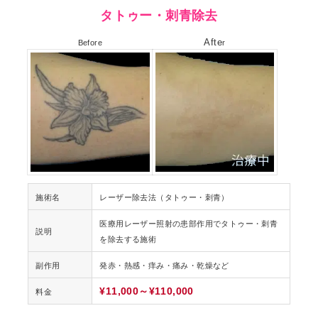
タトゥー・刺青除去
Afte
Before
r
施術名
レーザー除去法（タトゥー・刺青）
医療用レーザー照射の患部作用でタトゥー・刺青
説明
を除去する施術
副作用
発赤・熱感・痒み・痛み・乾燥など
¥11,000～¥110,000
料金