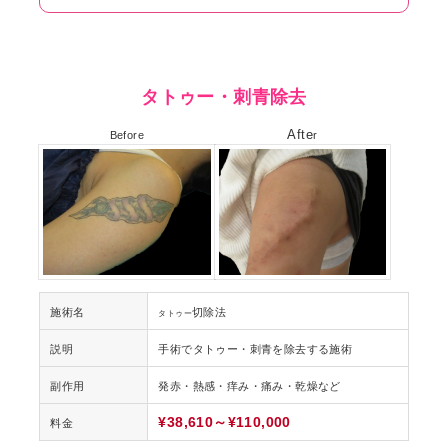
タトゥー・刺青除去
Afte
Before
r
施術名
切除法
タトゥー
説明
手術でタトゥー・刺青を除去する施術
副作用
発赤・熱感・痒み・痛み・乾燥など
¥38,610～¥110,000
料金