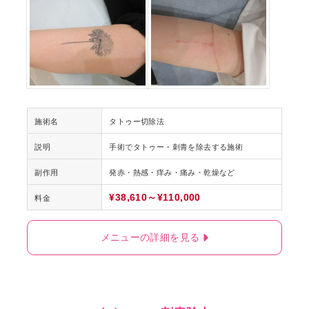
施術名
タトゥー切除法
説明
手術でタトゥー・刺青を除去する施術
副作用
発赤・熱感・痒み・痛み・乾燥など
¥38,610～¥110,000
料金
メニューの詳細を見る