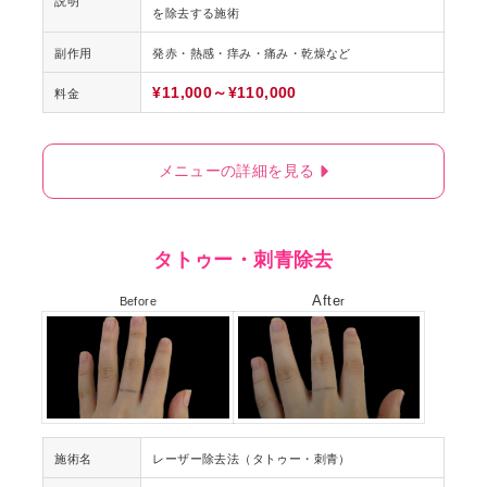
説明
を除去する施術
副作用
発赤・熱感・痒み・痛み・乾燥など
¥11,000～¥110,000
料金
メニューの詳細を見る
タトゥー・刺青除去
Afte
Before
r
施術名
レーザー除去法（タトゥー・刺青）