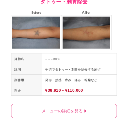
タトゥー・刺青除去
Afte
Before
r
施術名
切除法
タトゥー
説明
手術でタトゥー・刺青を除去する施術
副作用
発赤・熱感・痒み・痛み・乾燥など
¥38,610～¥110,000
料金
メニューの詳細を見る