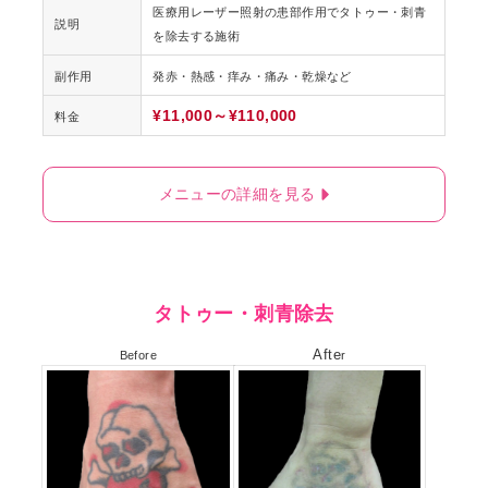
医療用レーザー照射の患部作用でタトゥー・刺青
説明
を除去する施術
副作用
発赤・熱感・痒み・痛み・乾燥など
¥11,000～¥110,000
料金
メニューの詳細を見る
タトゥー・刺青除去
Afte
Before
r