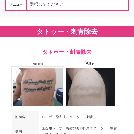
メニュー
タトゥー・刺青除去
タトゥー・刺青除去
Afte
r
Before
施術名
レーザー除去法（タトゥー・刺青）
医療用レーザー照射の患部作用でタトゥー・刺青
説明