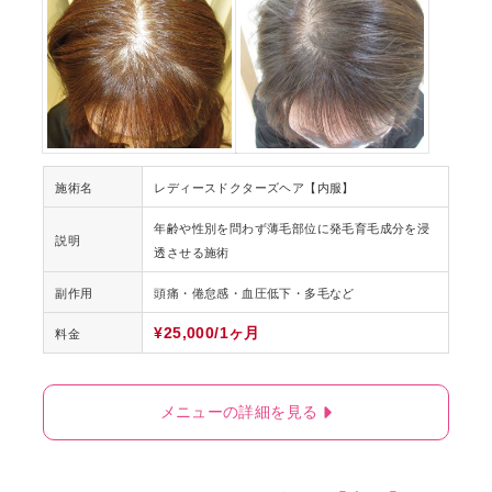
施術名
レディースドクターズヘア【内服】
年齢や性別を問わず薄毛部位に発毛育毛成分を浸
説明
透させる施術
副作用
頭痛・倦怠感・血圧低下・多毛など
¥25,000/1ヶ月
料金
メニューの詳細を見る