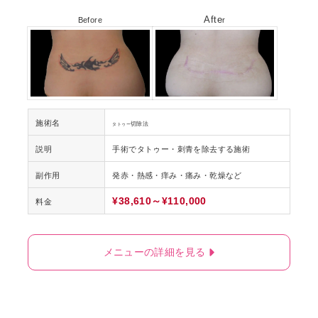
Afte
Before
r
施術名
切除法
タトゥー
説明
手術でタトゥー・刺青を除去する施術
副作用
発赤・熱感・痒み・痛み・乾燥など
¥38,610～¥110,000
料金
メニューの詳細を見る