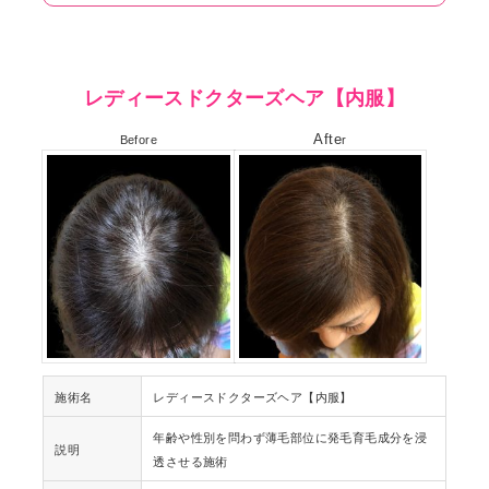
レディースドクターズヘア【内服】
Afte
Before
r
施術名
レディースドクターズヘア【内服】
年齢や性別を問わず薄毛部位に発毛育毛成分を浸
説明
透させる施術