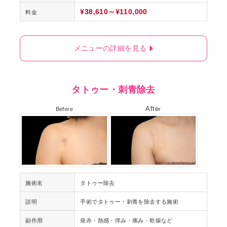
¥38,610～¥110,000
料金
メニューの詳細を見る
タトゥー・刺青除去
Afte
Before
r
施術名
タトゥー除去
説明
手術でタトゥー・刺青を除去する施術
副作用
発赤・熱感・痒み・痛み・乾燥など