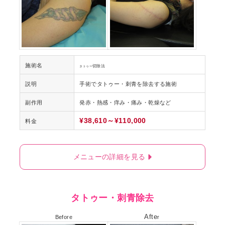
施術名
切除法
タトゥー
説明
手術でタトゥー・刺青を除去する施術
副作用
発赤・熱感・痒み・痛み・乾燥など
¥38,610～¥110,000
料金
メニューの詳細を見る
タトゥー・刺青除去
Afte
Before
r