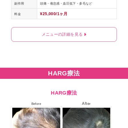
副作用
頭痛・倦怠感・血圧低下・多毛など
¥25,000/1ヶ月
料金
メニューの詳細を見る
HARG療法
HARG療法
Afte
Before
r