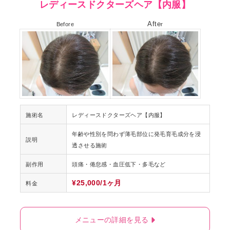
レディースドクターズヘア【内服】
Afte
Before
r
施術名
レディースドクターズヘア【内服】
年齢や性別を問わず薄毛部位に発毛育毛成分を浸
説明
透させる施術
副作用
頭痛・倦怠感・血圧低下・多毛など
¥25,000/1ヶ月
料金
メニューの詳細を見る