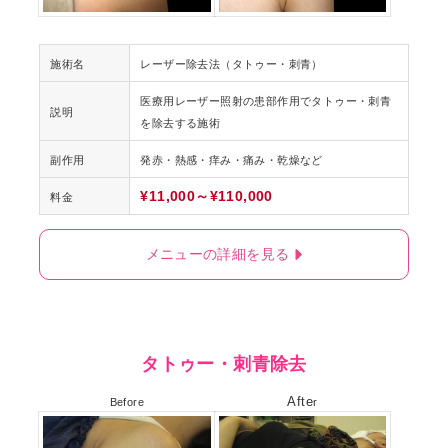
施術名
レーザー除去法（タトゥー・刺青）
医療用レーザー照射の患部作用でタトゥー・刺青
説明
を除去する施術
副作用
発赤・熱感・痒み・痛み・乾燥など
¥11,000～¥110,000
料金
メニューの詳細を見る
タトゥー・刺青除去
Afte
Before
r