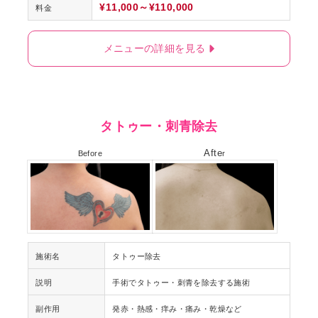
¥11,000～¥110,000
料金
メニューの詳細を見る
タトゥー・刺青除去
Afte
Before
r
施術名
タトゥー除去
説明
手術でタトゥー・刺青を除去する施術
副作用
発赤・熱感・痒み・痛み・乾燥など