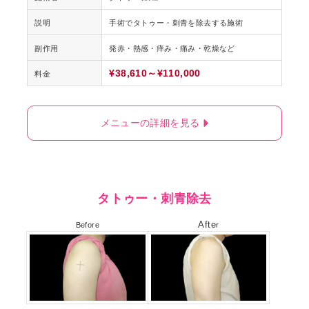
説明
手術でタトゥー・刺青を除去する施術
副作用
発赤・熱感・痒み・痛み・乾燥など
¥38,610～¥110,000
料金
メニューの詳細を見る
タトゥー・刺青除去
Afte
Before
r