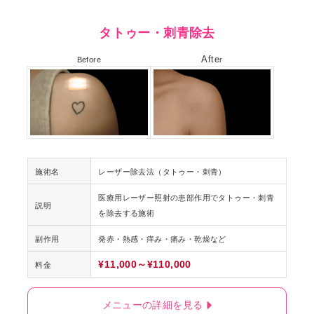
タトゥー・刺青除去
Afte
Before
r
施術名
レーザー除去法（タトゥー・刺青）
医療用レーザー照射の患部作用でタトゥー・刺青
説明
を除去する施術
副作用
発赤・熱感・痒み・痛み・乾燥など
¥11,000～¥110,000
料金
メニューの詳細を見る