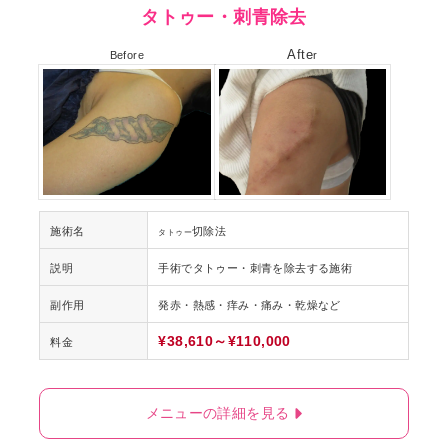
タトゥー・刺青除去
Afte
Before
r
施術名
切除法
タトゥー
説明
手術でタトゥー・刺青を除去する施術
副作用
発赤・熱感・痒み・痛み・乾燥など
¥38,610～¥110,000
料金
メニューの詳細を見る