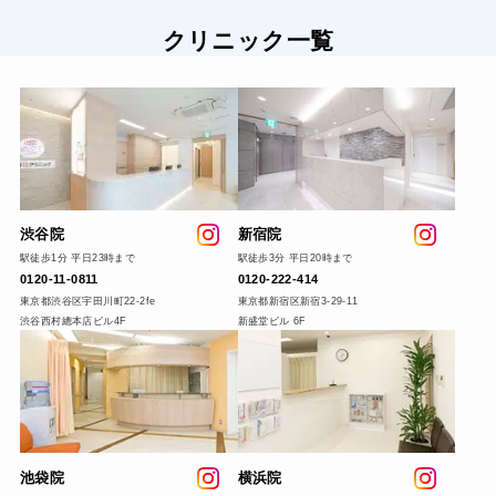
クリニック一覧
渋谷院
新宿院
駅徒歩1分 平日23時まで
駅徒歩3分 平日20時まで
0120-11-0811
0120-222
-414
東京都渋谷区宇田川町22-2fe
東京都新宿区新宿3-29-11
渋谷西村總本店ビル4F
新盛堂ビル 6F
池袋院
横浜院