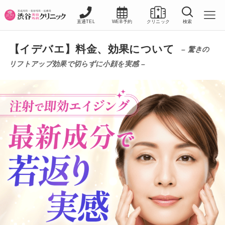
直通TEL
WEB予約
クリニック
検索
【イデバエ】料金、効果について
– 驚きの
リフトアップ効果で切らずに小顔を実感 –