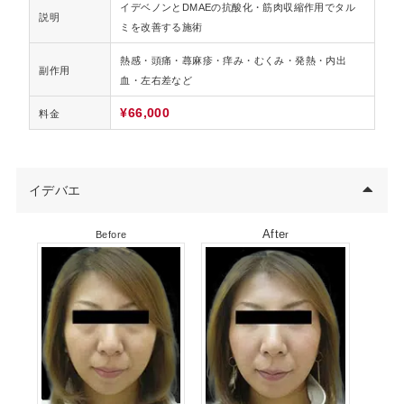
イデベノンとDMAEの抗酸化・筋肉収縮作用でタル
説明
ミを改善する施術
熱感・頭痛・蕁麻疹・痒み・むくみ・発熱・内出
副作用
血・左右差など
¥66,000
料金
イデバエ
Afte
r
Before