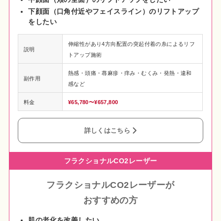
下顔面（口角付近やフェイスライン）のリフトアップ
をしたい
伸縮性があり4方向配置の突起付着の糸によるリフ
説明
トアップ施術
熱感・頭痛・蕁麻疹・痒み・むくみ・発熱・違和
副作用
感など
料金
¥65,780〜¥657,800
詳しくはこちら
フラクショナルCO2レーザー
フラクショナルCO2レーザー
が
おすすめの方
肌の老化を改善したい