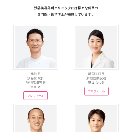
渋谷美容外科クリニックには様々な科目の
専門医・医学博士が在籍しています。
総院長
新宿院 院長
新宿院開設者
渋谷院 院長
渋谷院開設者
野口 なつ美
中島 透
プロフィール
プロフィール