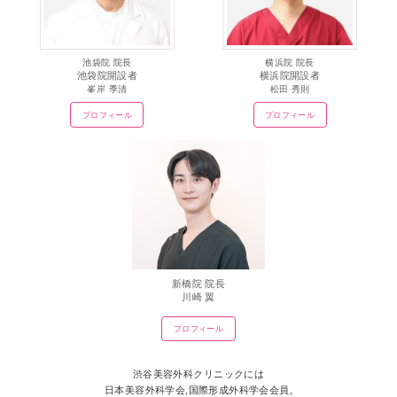
池袋院 院長
横浜院 院長
池袋院開設者
横浜院開設者
峯岸 季清
松田 秀則
プロフィール
プロフィール
新橋院 院長
川崎 翼
プロフィール
渋谷美容外科クリニックには
日本美容外科学会,国際形成外科学会会員,