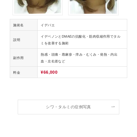
施術名
イデバエ
イデベノンとDMAEの抗酸化・筋肉収縮作用でタル
説明
ミを改善する施術
熱感・頭痛・蕁麻疹・痒み・むくみ・発熱・内出
副作用
血・左右差など
¥66,000
料金
シワ・タルミの症例写真