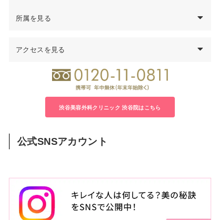
西暦
中島
透
医師の経歴
所属を見る
97年
千葉大学医学部卒業
医学博士
99年
千葉県救急医療センター集中治療科勤務
アクセスを見る
日本形成外科学会 形成外科専門医
00年
千葉大学医学部付属病院形成外科勤務
日本美容外科学会（JSAPS）正会員
04年
君津中央病院形成外科勤務
日本頭蓋顎顔面外科学会会員
05年
千葉大学大学院修了 医学博士号取得
日本法医学会会員
06年
千葉労災病院形成外科医長
08年
渋谷美容外科クリニック立川院 院長就任
渋谷美容外科クリニック 渋谷院はこちら
14年
渋谷美容外科クリニック渋谷院 院長就任
公式SNSアカウント
住所