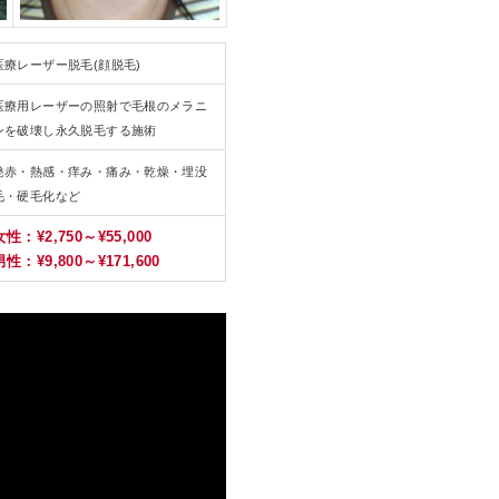
医療レーザー脱毛(顔脱毛)
医療用レーザーの照射で毛根のメラニ
ンを破壊し永久脱毛する施術
発赤・熱感・痒み・痛み・乾燥・埋没
毛・硬毛化など
女性：¥2,750～¥55,000
男性：¥9,800～¥171,600