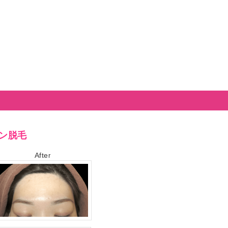
ン脱毛
Afte
r