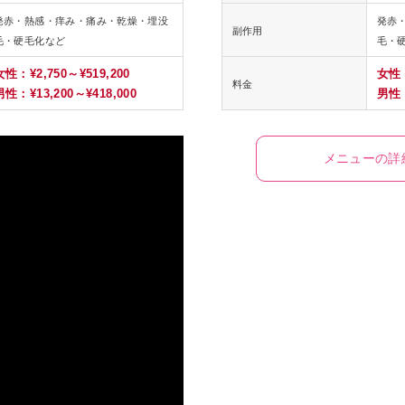
発赤・熱感・痒み・痛み・乾燥・埋没
発赤
副作用
毛・硬毛化など
毛・
女性：¥2,750～¥519,200
女性：
料金
男性：¥13,200～¥418,000
男性：
メニューの詳