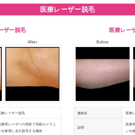
医療レーザー脱毛
ーザー脱毛
医療レー
Afte
r
Before
医療レーザー脱毛
施術名
医療
医療用レーザーの照射で毛根のメラニ
医療
説明
ンを破壊し永久脱毛する施術
ンを