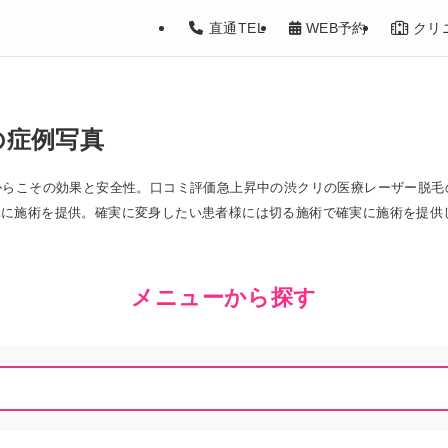
直通TEL
WEB予約
クリ
の症例写真
からこその効果と安全性。口コミ評価急上昇中の渋クリの医療レーザー脱毛
単に施術を提供。確実に変身したい患者様には切る施術で確実に施術を提供
メニューから探す