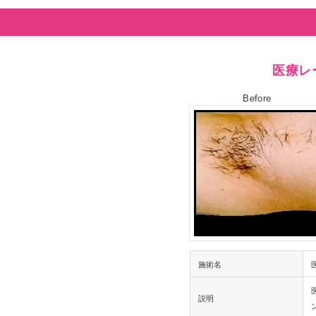
医療レ
Before
施術名
説明