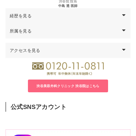
渋谷院 院長
中島 透 医師
経歴を見る
西暦
中島
透
医師の経歴
所属を見る
97年
千葉大学医学部卒業
医学博士
99年
千葉県救急医療センター集中治療科勤務
アクセスを見る
日本形成外科学会 形成外科専門医
00年
千葉大学医学部付属病院形成外科勤務
日本美容外科学会（JSAPS）正会員
04年
君津中央病院形成外科勤務
日本頭蓋顎顔面外科学会会員
05年
千葉大学大学院修了 医学博士号取得
日本法医学会会員
06年
千葉労災病院形成外科医長
08年
渋谷美容外科クリニック立川院 院長就任
渋谷美容外科クリニック 渋谷院はこちら
14年
渋谷美容外科クリニック渋谷院 院長就任
公式SNSアカウント