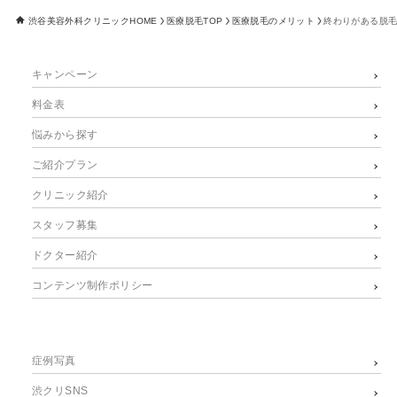
渋谷美容外科クリニックHOME
医療脱毛TOP
医療脱毛のメリット
終わりがある脱
キャンペーン
料金表
悩みから探す
ご紹介プラン
クリニック紹介
スタッフ募集
ドクター紹介
コンテンツ制作ポリシー
症例写真
渋クリSNS