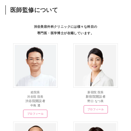
医師監修について
渋谷美容外科クリニックには様々な科目の
専門医・医学博士が在籍しています。
総院長
新宿院 院長
新宿院開設者
渋谷院 院長
渋谷院開設者
野口 なつ美
中島 透
プロフィール
プロフィール