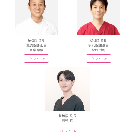
池袋院 院長
横浜院 院長
池袋院開設者
横浜院開設者
峯岸 季清
松田 秀則
プロフィール
プロフィール
新橋院 院長
川崎 翼
プロフィール