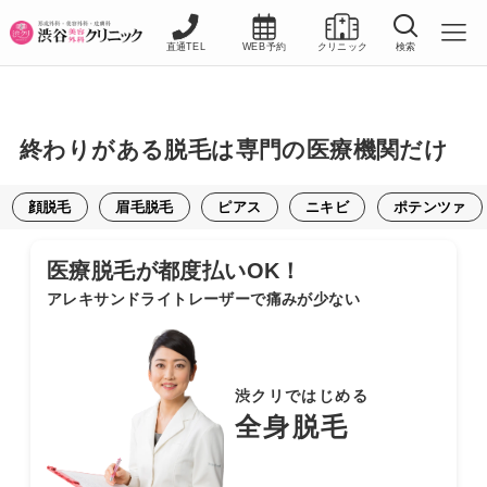
直通TEL
WEB予約
クリニック
検索
終わりがある脱毛は専門の医療機関だけ
顔脱毛
眉毛脱毛
ピアス
ニキビ
ポテンツァ
医療脱毛が都度払いOK！
アレキサンドライトレーザーで痛みが少ない
渋クリではじめる
全身脱毛