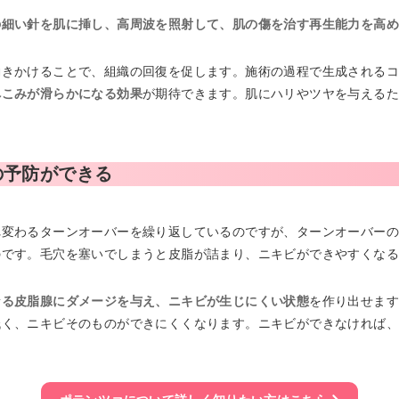
の細い針を肌に挿し、高周波を照射して、肌の傷を治す再生能力を高
働きかけることで、組織の回復を促します。施術の過程で生成される
へこみが滑らかになる効果
が期待できます。肌にハリやツヤを与える
の予防ができる
れ変わるターンオーバーを繰り返しているのですが、ターンオーバー
のです。毛穴を塞いでしまうと皮脂が詰まり、ニキビができやすくな
なる皮脂腺にダメージを与え、ニキビが生じにくい状態
を作り出せま
低く、ニキビそのものができにくくなります。ニキビができなければ