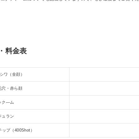
・料金表
シワ（全顔）
毛穴・赤ら顔
ック―ム
ジュラン
ップ（400Shot）