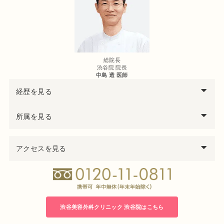
総院長
渋谷院 院長
中島 透 医師
経歴を見る
西暦
中島
透
医師の経歴
所属を見る
97年
千葉大学医学部卒業
医学博士
99年
千葉県救急医療センター集中治療科勤務
アクセスを見る
日本形成外科学会 形成外科専門医
00年
千葉大学医学部付属病院形成外科勤務
日本美容外科学会（JSAPS）正会員
04年
君津中央病院形成外科勤務
日本頭蓋顎顔面外科学会会員
05年
千葉大学大学院修了 医学博士号取得
日本法医学会会員
06年
千葉労災病院形成外科医長
08年
渋谷美容外科クリニック立川院 院長就任
渋谷美容外科クリニック 渋谷院はこちら
14年
渋谷美容外科クリニック渋谷院 院長就任