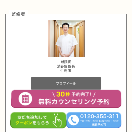
監修者
総院長
渋谷院 院長
中島 透
プロフィール