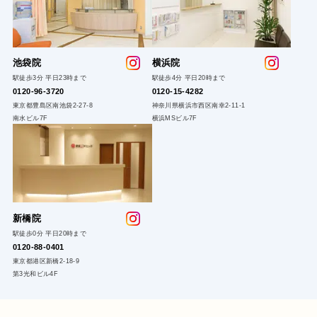
池袋院
横浜院
駅徒歩3分 平日23時まで
駅徒歩4分 平日20時まで
0120-96-3720
0120-15-4282
東京都豊島区南池袋2-27-8
神奈川県横浜市西区南幸2-11-1
南水ビル7F
横浜MSビル7F
新橋院
駅徒歩0分 平日20時まで
0120-88-0401
東京都港区新橋2-18-9
第3光和ビル4F