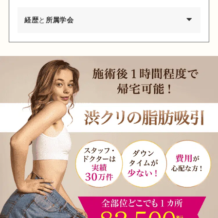
経歴
と
所属学会
経歴
1997年 千葉大学医学部卒業 千葉大学医学部付属病院形成外科
研修医
1998年 東京厚生年金病院麻酔科臨床研修医
1999年 千葉県救急医療センター集中治療科勤務
2000年 千葉大学医学部付属病院形成外科勤務
2004年 君津中央病院形成外科勤務
2005年 千葉大学大学院修了 医学博士号取得
2006年 千葉労災病院形成外科医長
2008年 渋谷美容外科クリニック立川院 院長就任
2014年 渋谷美容外科クリニック渋谷院 院長就任
所属学会
日本美容外科学会（JSAPS）正会員
日本頭蓋顎顔面外科学会会員