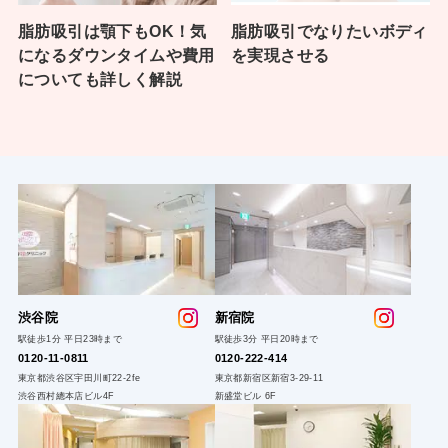
脂肪吸引は顎下もOK！気
脂肪吸引でなりたいボディ
になるダウンタイムや費用
を実現させる
についても詳しく解説
渋谷院
新宿院
駅徒歩1分 平日23時まで
駅徒歩3分 平日20時まで
0120-11-0811
0120-222
-414
東京都渋谷区宇田川町22-2fe
東京都新宿区新宿3-29-11
渋谷西村總本店ビル4F
新盛堂ビル 6F