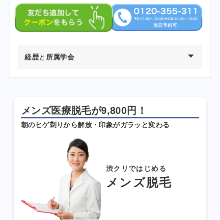
経歴
と
所属学会
2002年03月 慶應義塾大学環境情報学部卒業
2009年03月 東京医科歯科大学医学部医学科卒業
メンズ医療脱毛が9,800円！
2010年04月 東京医科歯科大学医学部付属病院 研修医
朝のヒゲ剃りから解放・印象がガラッと変わる
2011年04月 日産厚生会玉川病院 研修医
2012年04月 東京医科歯科大学皮膚科 勤務
2012年09月 台東保健所保健予防課・保健サービス課 兼務
2013年09月～都内大手美容外科・皮膚科に勤務
渋クリではじめる
2015年01月 渋谷美容外科クリニック渋谷院 副院長就任
メンズ脱毛
2024年01月 渋谷美容外科クリニック新宿院 院長就任