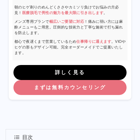
日本美容皮膚科学会会員
朝のヒゲ剃りのめんどくささやカミソリ負けでお悩みの方必
日本抗加齢医学会会員
見！
医療脱毛で男性の魅力を最大限に引き出します
。
メンズ専用プランで
幅広いご要望に対応
！痛みに弱い方には麻
プロフィール
酔メニューもご用意。圧倒的な技術力と丁寧な施術で打ち漏れ
を防止します。
都心で夜遅くまで営業しているため
仕事帰りに通えます
。VIOや
ヒゲの形もデザイン可能。完全オーダーメイドでご提案いたし
ます。
詳しく見る
まずは無料カウンセリング
目次