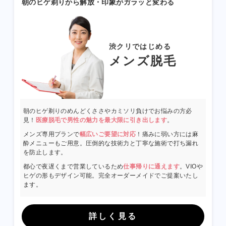
朝のヒゲ剃りから解放・印象がガラッと変わる
渋クリではじめる
メンズ脱毛
朝のヒゲ剃りのめんどくささやカミソリ負けでお悩みの方必
見！
医療脱毛で男性の魅力を最大限に引き出します
。
メンズ専用プランで
幅広いご要望に対応
！痛みに弱い方には麻
酔メニューもご用意。圧倒的な技術力と丁寧な施術で打ち漏れ
を防止します。
都心で夜遅くまで営業しているため
仕事帰りに通えます
。VIOや
ヒゲの形もデザイン可能。完全オーダーメイドでご提案いたし
ます。
詳しく見る