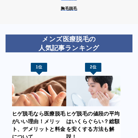
胸毛脱毛
メンズ医療脱毛の
人気記事ランキング
1位
2位
ヒゲ脱毛なら医療脱毛
ヒゲ脱毛の値段の平均
がいい理由！メリッ
はいくらぐらい？総額
ト、デメリットと料金
を安くする方法も解
について
説！