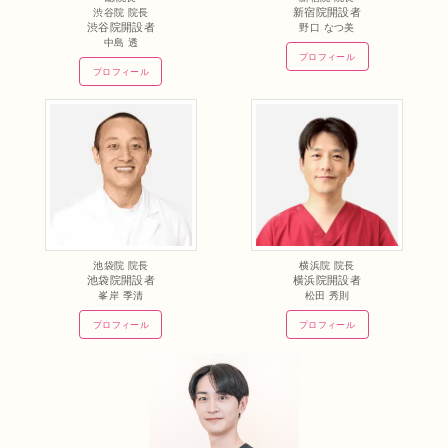
新宿院開設者
渋谷院 院長
渋谷院開設者
野口 なつ美
中島 透
プロフィール
プロフィール
池袋院 院長
横浜院 院長
池袋院開設者
横浜院開設者
峯岸 季清
松田 秀則
プロフィール
プロフィール