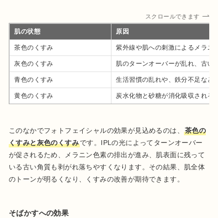
スクロールできます
肌の状態
原因
茶色のくすみ
紫外線や肌への刺激によるメラニ
灰色のくすみ
肌のターンオーバーが乱れ、古い
青色のくすみ
生活習慣の乱れや、鉄分不足など
黄色のくすみ
炭水化物と砂糖が消化吸収される
このなかでフォトフェイシャルの効果が見込めるのは、
茶色の
くすみと灰色のくすみ
です。IPLの光によってターンオーバー
が促されるため、メラニン色素の排出が進み、肌表面に残って
いる古い角質も剥がれ落ちやすくなります。その結果、肌全体
のトーンが明るくなり、くすみの改善が期待できます。
そばかすへの効果