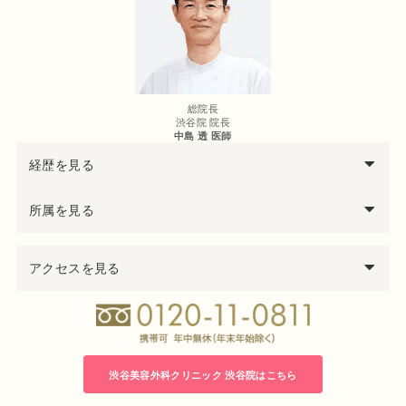
総院長
渋谷院 院長
中島 透 医師
経歴を見る
西暦
中島
透
医師の経歴
所属を見る
97年
千葉大学医学部卒業
医学博士
99年
千葉県救急医療センター集中治療科勤務
アクセスを見る
日本形成外科学会 形成外科専門医
00年
千葉大学医学部付属病院形成外科勤務
日本美容外科学会（JSAPS）正会員
04年
君津中央病院形成外科勤務
日本頭蓋顎顔面外科学会会員
05年
千葉大学大学院修了 医学博士号取得
日本法医学会会員
06年
千葉労災病院形成外科医長
08年
渋谷美容外科クリニック立川院 院長就任
渋谷美容外科クリニック 渋谷院はこちら
14年
渋谷美容外科クリニック渋谷院 院長就任