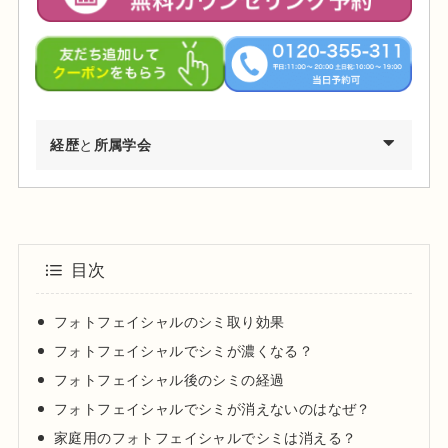
経歴
と
所属学会
2002年03月 慶應義塾大学環境情報学部卒業
2009年03月 東京医科歯科大学医学部医学科卒業
2010年04月 東京医科歯科大学医学部付属病院 研修医
目次
2011年04月 日産厚生会玉川病院 研修医
2012年04月 東京医科歯科大学皮膚科 勤務
フォトフェイシャルのシミ取り効果
2012年09月 台東保健所保健予防課・保健サービス課 兼務
フォトフェイシャルでシミが濃くなる？
2013年09月～都内大手美容外科・皮膚科に勤務
フォトフェイシャル後のシミの経過
2015年01月 渋谷美容外科クリニック渋谷院 副院長就任
フォトフェイシャルでシミが消えないのはなぜ？
2024年01月 渋谷美容外科クリニック新宿院 院長就任
家庭用のフォトフェイシャルでシミは消える？