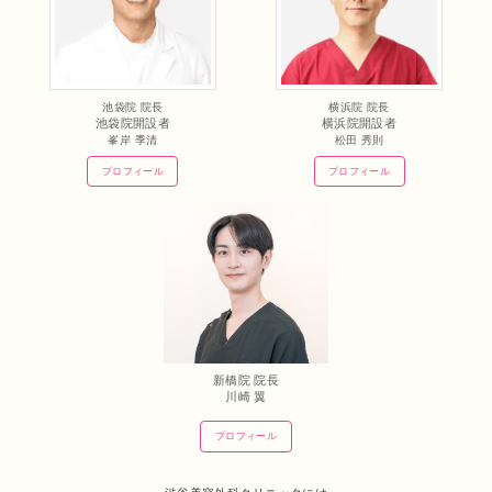
池袋院 院長
横浜院 院長
池袋院開設者
横浜院開設者
峯岸 季清
松田 秀則
プロフィール
プロフィール
新橋院 院長
川崎 翼
プロフィール