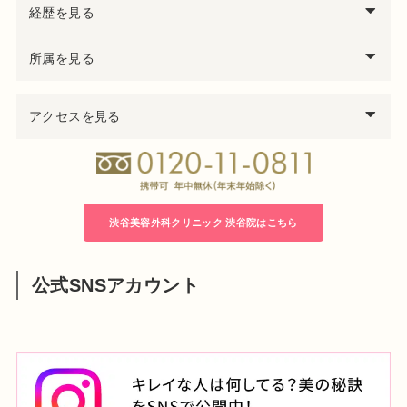
経歴を見る
西暦
中島
透
医師の経歴
所属を見る
97年
千葉大学医学部卒業
医学博士
99年
千葉県救急医療センター集中治療科勤務
アクセスを見る
日本形成外科学会 形成外科専門医
00年
千葉大学医学部付属病院形成外科勤務
日本美容外科学会（JSAPS）正会員
04年
君津中央病院形成外科勤務
日本頭蓋顎顔面外科学会会員
05年
千葉大学大学院修了 医学博士号取得
日本法医学会会員
06年
千葉労災病院形成外科医長
08年
渋谷美容外科クリニック立川院 院長就任
渋谷美容外科クリニック 渋谷院はこちら
14年
渋谷美容外科クリニック渋谷院 院長就任
公式SNSアカウント