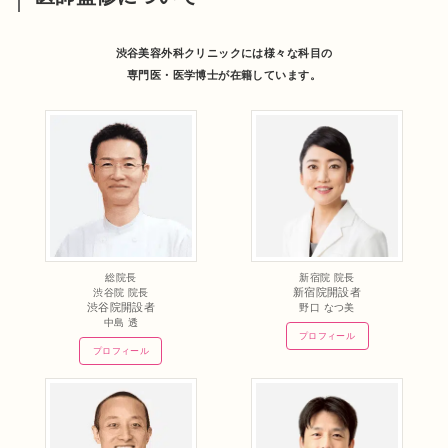
渋谷美容外科クリニックには様々な科目の
専門医・医学博士が在籍しています。
総院長
新宿院 院長
新宿院開設者
渋谷院 院長
渋谷院開設者
野口 なつ美
中島 透
プロフィール
プロフィール