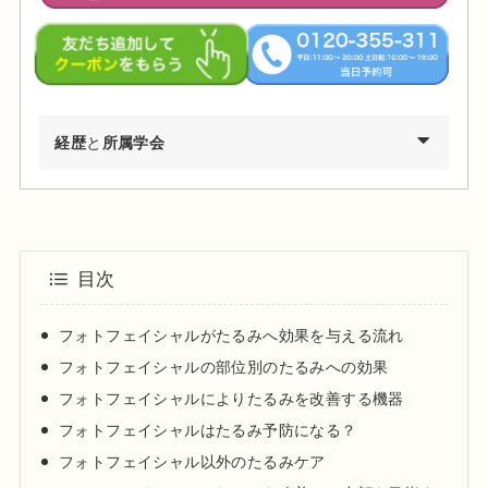
経歴
と
所属学会
2002年03月 慶應義塾大学環境情報学部卒業
2009年03月 東京医科歯科大学医学部医学科卒業
2010年04月 東京医科歯科大学医学部付属病院 研修医
目次
2011年04月 日産厚生会玉川病院 研修医
2012年04月 東京医科歯科大学皮膚科 勤務
フォトフェイシャルがたるみへ効果を与える流れ
2012年09月 台東保健所保健予防課・保健サービス課 兼務
フォトフェイシャルの部位別のたるみへの効果
2013年09月～都内大手美容外科・皮膚科に勤務
フォトフェイシャルによりたるみを改善する機器
2015年01月 渋谷美容外科クリニック渋谷院 副院長就任
フォトフェイシャルはたるみ予防になる？
2024年01月 渋谷美容外科クリニック新宿院 院長就任
フォトフェイシャル以外のたるみケア