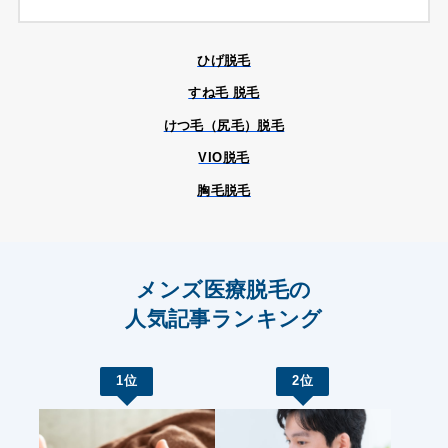
ひげ脱毛
すね毛 脱毛
けつ毛（尻毛）脱毛
VIO脱毛
胸毛脱毛
メンズ医療脱毛の
人気記事ランキング
1位
2位