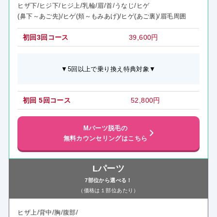
ヒザ下/ヒジ下/ヒジ上/乳輪/眉/首/うなじ/ヒゲ
(鼻下～あご先)/ヒゲ(頬～もみあげ)/ヒゲ(あご裏)/眉毛周囲
初回3回コース
39,600円
▼5回以上で乗り換え特典対象▼
初回 5回コース
52,800円
Mパーツ脱毛の
無料カウンセリングはこちら
Lパーツ
7部位から選べる！
（価格は１部位あたり）
ヒザ上/背中/胸/腹部/