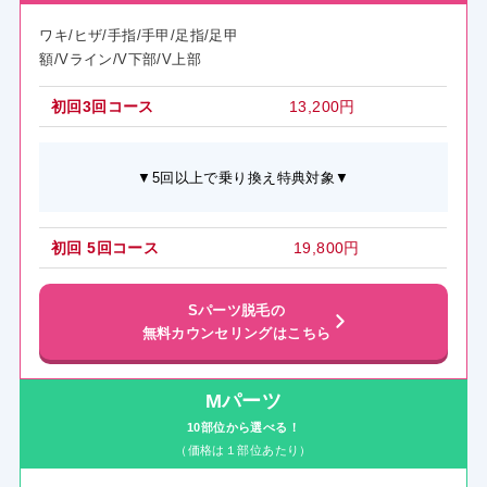
ワキ/ヒザ/手指/手甲/足指/足甲
額/Vライン/V下部/V上部
初回3回コース
13,200円
▼5回以上で乗り換え特典対象▼
初回 5回コー
ス
19,800円
Sパーツ脱毛の
無料カウンセリングはこちら
Mパーツ
10部位から選べる！
（価格は１部位あたり）