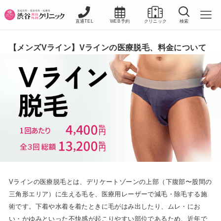
直通TEL
WEB予約
クリニック
検索
【メンズVライン】Vラインの医療脱毛、料金について
Vラインの医療脱毛とは、デリケートゾーンの上部（下腹部〜股間の
三角形エリア）に生える毛を、医療用レーザーで減毛・除毛する施
術です。下着や水着を着たときに毛がはみ出したり、ムレ・にお
い・かゆみといった不快感が起こりやすい部位であるため、近年で