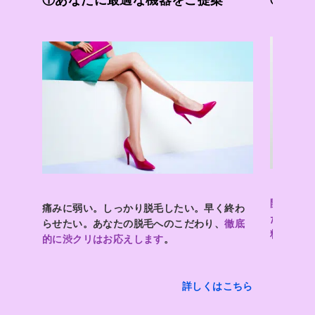
①あなたに最適な機器をご提案
②カウ
開院から2
痛みに弱い。しっかり脱毛したい。早く終わ
た
、ご提
らせたい。あなたの脱毛へのこだわり、
徹底
料
、お気
的に渋クリはお応えします
。
詳しくはこちら