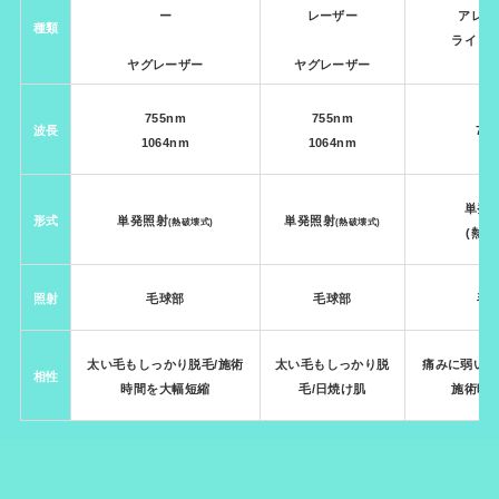
ー
レーザー
アレキ
種類
ライト
ヤグレーザー
ヤグレーザー
755nm
755nm
波長
75
1064nm
1064nm
単発
形式
単発照射
単発照射
(熱破壊式)
(熱破壊式)
(熱破
照射
毛球部
毛球部
毛
太い毛もしっかり脱毛
/施術
太い毛もしっかり脱
痛みに弱い/
相性
時間を大幅短縮
毛
/日焼け肌
施術時