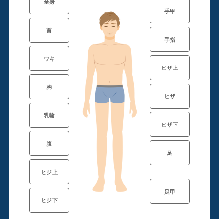
全身
手甲
首
手指
ワキ
ヒザ上
胸
ヒザ
乳輪
ヒザ下
腹
足
ヒジ上
足甲
ヒジ下