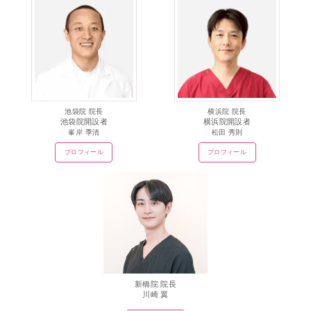
池袋院 院長
横浜院 院長
池袋院開設者
横浜院開設者
峯岸 季清
松田 秀則
プロフィール
プロフィール
新橋院 院長
川崎 翼