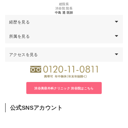
総院長
渋谷院 院長
中島 透 医師
経歴を見る
西暦
中島
透
医師の経歴
所属を見る
97年
千葉大学医学部卒業
医学博士
99年
千葉県救急医療センター集中治療科勤務
アクセスを見る
日本形成外科学会 形成外科専門医
00年
千葉大学医学部付属病院形成外科勤務
日本美容外科学会（JSAPS）正会員
04年
君津中央病院形成外科勤務
日本頭蓋顎顔面外科学会会員
05年
千葉大学大学院修了 医学博士号取得
日本法医学会会員
06年
千葉労災病院形成外科医長
08年
渋谷美容外科クリニック立川院 院長就任
渋谷美容外科クリニック 渋谷院はこちら
14年
渋谷美容外科クリニック渋谷院 院長就任
公式SNSアカウント