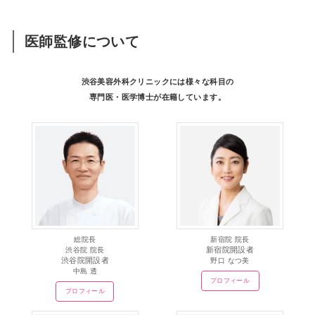
医師監修について
渋谷美容外科クリニックには様々な科目の
専門医・医学博士が在籍しています。
総院長
新宿院 院長
新宿院開設者
渋谷院 院長
渋谷院開設者
野口 なつ美
中島 透
プロフィール
プロフィール