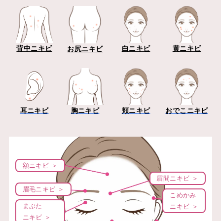
背中ニキビ
白ニキビ
黄ニキビ
お尻ニキビ
耳ニキビ
胸ニキビ
頬ニキビ
おでこニキビ
額ニキビ ＞
眉間ニキビ ＞
眉毛ニキビ ＞
こめかみ
まぶた
ニキビ ＞
ニキビ ＞