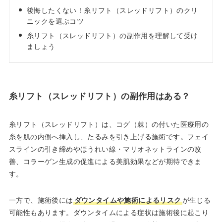
2024年01月 渋谷美容外科クリニック新宿院 院長就任
後悔したくない！糸リフト（スレッドリフト）のクリ
ニックを選ぶコツ
糸リフト（スレッドリフト）の副作用を理解して受け
日本美容皮膚科学会会員
ましょう
日本抗加齢医学会会員
プロフィール
糸リフト（スレッドリフト）の副作用はある？
糸リフト（スレッドリフト）は、コグ（棘）の付いた医療用の
糸を肌の内側へ挿入し、たるみを引き上げる施術です。フェイ
スラインの引き締めやほうれい線・マリオネットラインの改
善、コラーゲン生成の促進による美肌効果などが期待できま
す。
一方で、施術後には
ダウンタイムや施術によるリスク
が生じる
可能性もあります。ダウンタイムによる症状は施術後に起こり