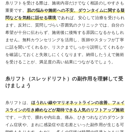
糸リフトを受ける際は、施術内容だけでなく相談のしやすさも
重要です。
肌の悩みや施術への不安、ダウンタイムに関する疑
問などを気軽に話せる環境
であれば、安心して治療を受けられ
ます。反対に、質問しづらい雰囲気のクリニックでは、自分の
希望が十分に伝わらず、施術後に後悔する原因になるかもしれ
ません。無料カウンセリングを活用し、医師やスタッフが丁寧
に話を聞いてくれるか、リスクまでしっかり説明してくれるか
を確認しておくと失敗しにくくなります。納得したうえで施術
を受けることが、満足度の高い結果につながるでしょう。
糸リフト（スレッドリフト）の副作用を理解して受
けましょう
糸リフトは、
ほうれい線やマリオネットラインの改善、フェイ
スラインの引き締めなどが期待できる人気のリフトアップ施術
です。一方で、腫れや内出血、痛み、ひきつれなどのダウンタ
イム症状や、まれに感染症や左右差といった副作用が生じる可
能性もあります。ただし、多くの症状は時間の経過とともに落