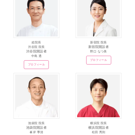
総院長
新宿院 院長
新宿院開設者
渋谷院 院長
渋谷院開設者
野口 なつ美
中島 透
プロフィール
プロフィール
池袋院 院長
横浜院 院長
池袋院開設者
横浜院開設者
峯岸 季清
松田 秀則