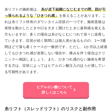
糸リフトの施術後は、
糸が皮下組織になじむまでの間、顔が引
っ張られるような「ひきつれ感」
を覚えることがあります。こ
れは糸リフト特有のダウンタイム症状の一つです。施術直後は
表情を動かしたときや口を大きく開けたときに違和感を覚える
方もいますが、多くの場合は糸がなじむにつれて徐々に改善し
ていきます。症状が続く期間には個人差があるものの、1〜3週
間ほどで落ち着くケースが一般的です。ただし、1か月以上経過
してもひきつれ感が改善しない場合や、痛みを伴う場合はクリ
ニックへ相談しましょう。また、ひきつれ感のない施術を希望
する方は、症状によってはヒアルロン酸注入のほうが適してい
る可能性があります。
ヒアルロン酸について
詳しくはこちら
糸リフト（スレッドリフト）のリスクと副作用