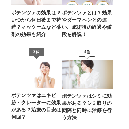
ポテンツァの効果は？
ポテンツァとは？効果
いつから何日後まで持
やダーマペンとの違
続？マックームなど薬
い、施術後の経過や値
剤の効果も紹介
段を解説！
3位
4位
ポテンツァはニキビ
ポテンツァはシミに効
跡・クレーターに効果
果がある？シミ取りの
がある？治療の目安は
間隔と同時に治療を行
何回？
う方法