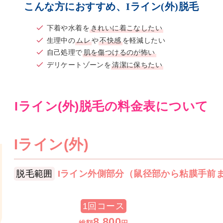
こんな方におすすめ、Iライン(外)脱毛
下着や水着を
きれいに着こなしたい
生理中の
ムレ
や
不快感
を軽減したい
自己処理で
肌を傷つけるのが怖い
デリケートゾーンを
清潔に保ちたい
Iライン(外)脱毛の料金表について
Iライン(外)
脱毛範囲
Iライン外側部分（鼠径部から粘膜手前
1回コース
8,800
総額
円