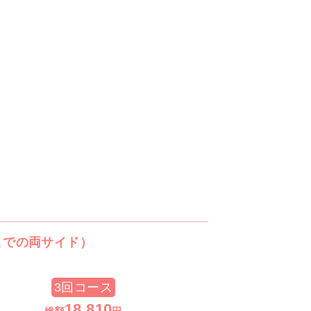
までの両サイド）
3回コース
18,810
総額
円