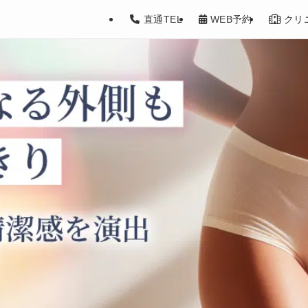
）脱毛】Iライン（外）の医療脱毛、料金
直通TEL
WEB予約
クリ