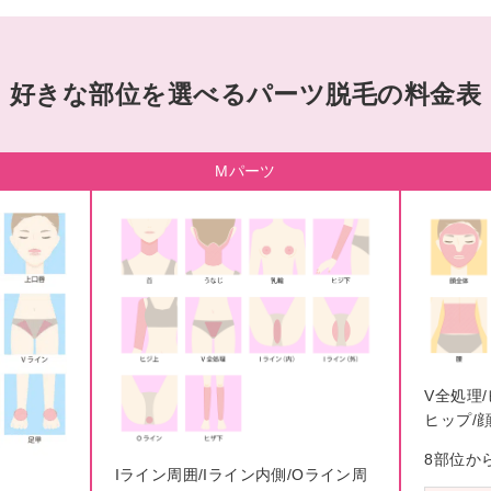
好きな部位を選べる
パーツ脱毛の料金表
Mパーツ
V全処理/
ヒップ/
8部位か
Iライン周囲/Iライン内側/Oライン周