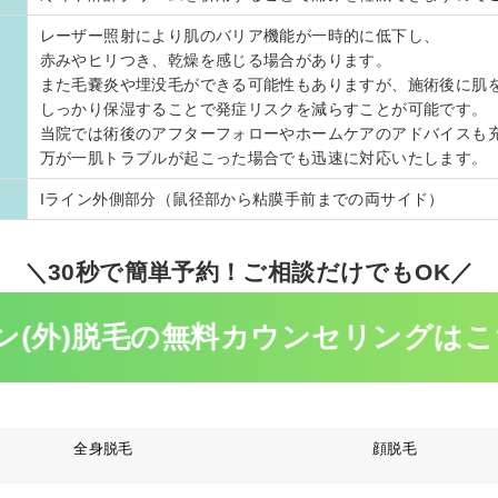
レーザー照射により肌のバリア機能が一時的に低下し、
赤みやヒリつき、乾燥を感じる場合があります。
また毛嚢炎や埋没毛ができる可能性もありますが、施術後に肌
しっかり保湿することで発症リスクを減らすことが可能です。
当院では術後のアフターフォローやホームケアのアドバイスも
万が一肌トラブルが起こった場合でも迅速に対応いたします。
Iライン外側部分（鼠径部から粘膜手前までの両サイド）
＼30秒で簡単予約！ご相談だけでもOK／
ン(外)脱毛の無料
カウンセリングはこ
全身脱毛
顔脱毛