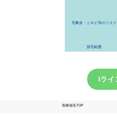
毛嚢炎・ニキビ等のリスク
脱毛範囲
Iライ
医療脱毛TOP