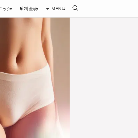
について
ニック
料金表
MENU