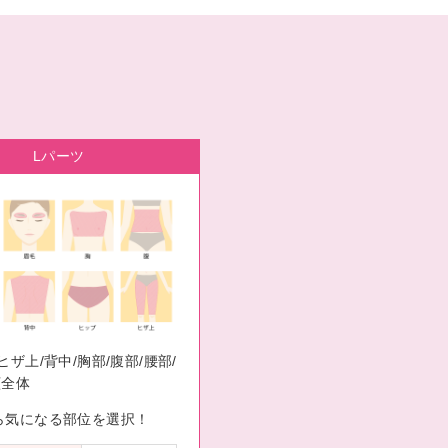
Lパーツ
ヒザ上/背中/胸部/腹部/腰部/
顔全体
ら気になる部位を選択！