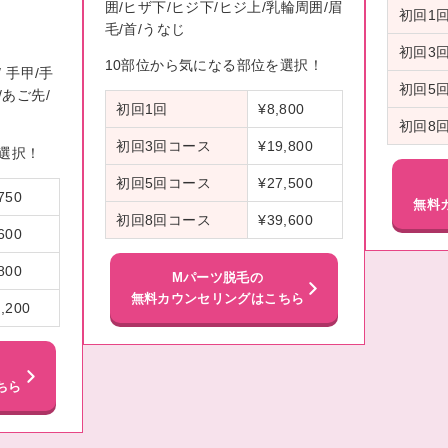
囲/ヒザ下/ヒジ下/ヒジ上/乳輪周囲/眉
初回1
毛/首/うなじ
初回3
10部位から気になる部位を選択！
/ 手甲/手
初回5
/あご先/
初回1回
¥8,800
初回8
初回3回コース
¥19,800
選択！
初回5回コース
¥27,500
750
無料
初回8回コース
¥39,600
600
800
Mパーツ脱毛の
無料カウンセリングはこちら
,200
ちら