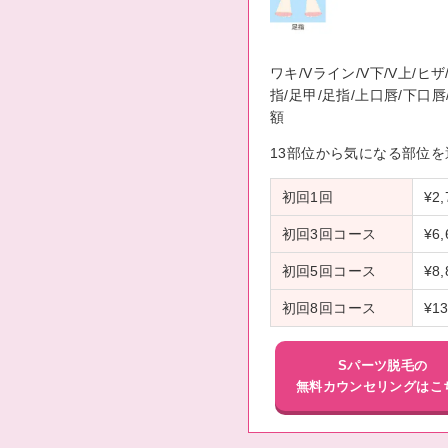
ワキ/Vライン/V下/V上/ヒザ
指/足甲/足指/上口唇/下口唇
額
13部位から気になる部位を
初回1回
¥2,
初回3回コース
¥6,
初回5回コース
¥8,
初回8回コース
¥13
Sパーツ脱毛の
無料カウンセリングはこ