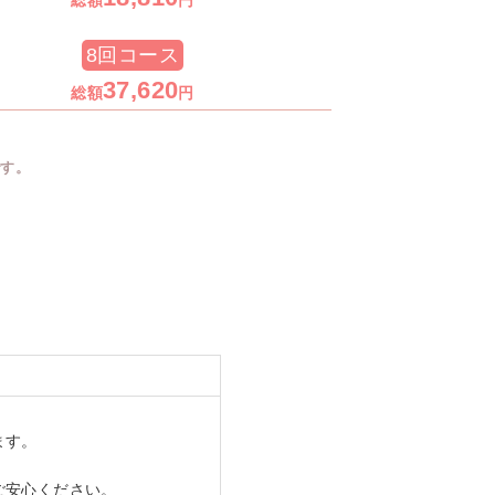
8回コース
37,620
総額
円
です。
ます。
ご安心ください。