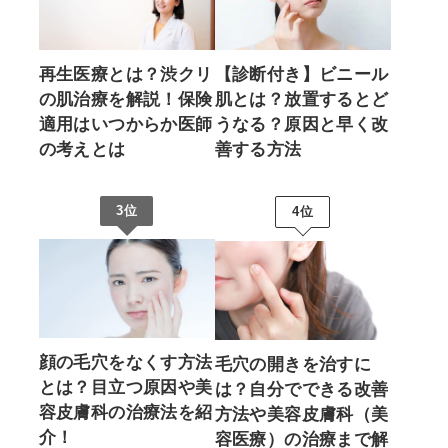
再生医療とは？渋クリ
【診断付き】ビニール
の肌治療を解説！保険
肌とは？放置するとど
適用はいつからか医師
うなる？原因と早く改
の考えとは
善する方法
3位
4位
顔の毛穴をなくす方法
毛穴の開きを治すに
とは？目立つ原因や美
は？自分でできる改善
容皮膚科の治療法を紹
方法や美容皮膚科（美
介！
容医療）の治療まで解