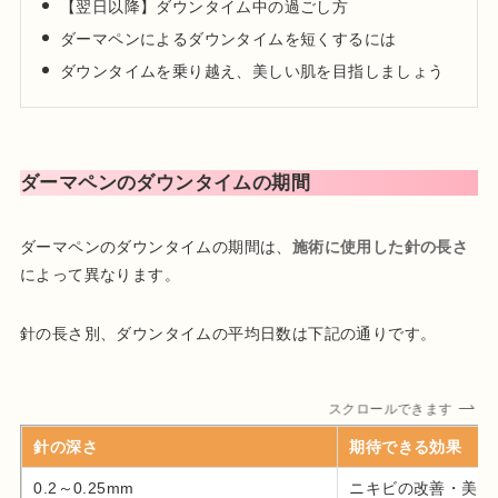
【翌日以降】ダウンタイム中の過ごし方
2024年01月 渋谷美容外科クリニック新宿院 院長就任
ダーマペンによるダウンタイムを短くするには
ダウンタイムを乗り越え、美しい肌を目指しましょう
日本美容皮膚科学会会員
日本抗加齢医学会会員
プロフィール
ダーマペンのダウンタイムの期間
ダーマペンのダウンタイムの期間は、
施術に使用した針の長さ
によって異なります。
針の長さ別、ダウンタイムの平均日数は下記の通りです。
スクロールできます
針の深さ
期待できる効果
0.2～0.25mm
ニキビの改善・美白