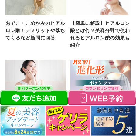
おでこ・こめかみのヒアル
【簡単に解説】ヒアルロン
ロン酸！デメリットや落ち
酸とは何？美容分野で使わ
てくるなど疑問に回答
れるヒアルロン酸の効果も
紹介
目の下のヒアルロン酸注射
ポテンツァとは？効果やダ
の効果は？失敗・チンダル
ーマペンとの違い、施術後
現象のリスクやデメリット
の経過や値段を解説！