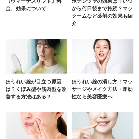
【ヴィーナスリフト】料
ポテンツァの効果は？いつ
金、効果について
から何日後まで持続？マッ
クームなど薬剤の効果も紹
介
ほうれい線が目立つ原因
ほうれい線の消し方！マッ
は？くぼみ型や筋肉型を改
サージやメイク方法・即効
善する方法はある？
性なら美容医療へ