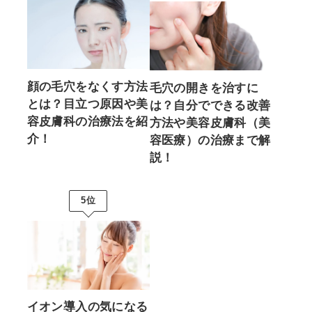
顔の毛穴をなくす方法
毛穴の開きを治すに
とは？目立つ原因や美
は？自分でできる改善
容皮膚科の治療法を紹
方法や美容皮膚科（美
介！
容医療）の治療まで解
説！
5位
イオン導入の気になる