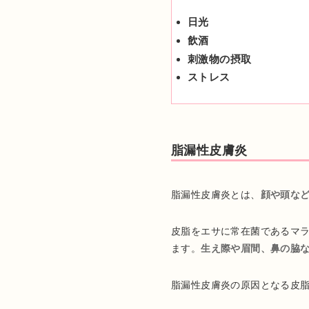
日光
飲酒
刺激物の摂取
ストレス
脂漏性皮膚炎
脂漏性皮膚炎とは、
顔や頭な
皮脂をエサに常在菌であるマ
ます。
生え際や眉間、鼻の脇
脂漏性皮膚炎の原因となる皮