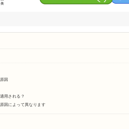
つ美
学環境情報学部卒業
科大学医学部医学科卒業
科大学医学部付属病院 研修医
玉川病院 研修医
科大学皮膚科 勤務
保健予防課・保健サービス課 兼務
原因
容外科・皮膚科に勤務
科クリニック渋谷院 副院長就任
適用される？
科クリニック新宿院 院長就任
原因によって異なります