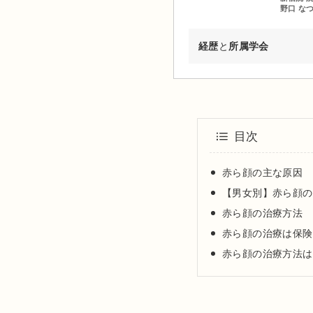
野口 な
経歴
と
所属学会
2002年03月 慶應義塾大
2009年03月 東京医科歯
2010年04月 東京医科歯
目次
2011年04月 日産厚生会
2012年04月 東京医科歯
赤ら顔の主な原因
2012年09月 台東保健所
【男女別】赤ら顔の
2013年09月～都内大手美
赤ら顔の治療方法
2015年01月 渋谷美容外
赤ら顔の治療は保険
2024年01月 渋谷美容外
赤ら顔の治療方法は
日本美容皮膚科学会会員
日本抗加齢医学会会員