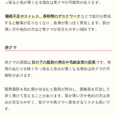
っ張ると色が薄くなる場合は青クマの可能性があります。
睡眠不足やストレス、長時間のデスクワーク
などで血行が悪化
すると酸素が足りなくなり、血液が黒っぽく変化します。肌が
薄い方や色白の方ほど青クマが目立ちやすい傾向です。
赤クマ
赤クマの原因は
目の下の脂肪の突出や毛細血管の拡張
です。頬
骨のあたりを軽く引っ張ると赤みが濃くなる場合は赤クマの可
能性があります。
眼窩脂肪を包む膜がゆるむと脂肪が突出し、眼輪筋を圧迫して
赤く透けて見えることがあります。肌が薄い方や色白の方は赤
みが目立ちやすく、影クマや黒クマへ変化するリスクも高いで
す。