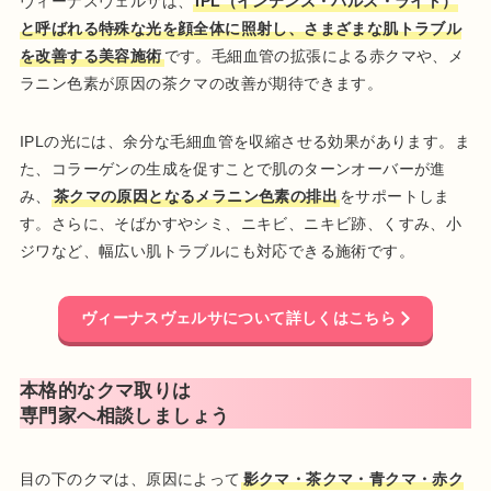
ヴィーナスヴェルサは、
IPL（インテンス・パルス・ライト）
と呼ばれる特殊な光を顔全体に照射し、さまざまな肌トラブル
を改善する美容施術
です。毛細血管の拡張による赤クマや、メ
ラニン色素が原因の茶クマの改善が期待できます。
IPLの光には、余分な毛細血管を収縮させる効果があります。ま
た、コラーゲンの生成を促すことで肌のターンオーバーが進
み、
茶クマの原因となるメラニン色素の排出
をサポートしま
す。さらに、そばかすやシミ、ニキビ、ニキビ跡、くすみ、小
ジワなど、幅広い肌トラブルにも対応できる施術です。
ヴィーナスヴェルサについて詳しくはこちら
本格的なクマ取りは
専門家へ相談しましょう
目の下のクマは、原因によって
影クマ・茶クマ・青クマ・赤ク