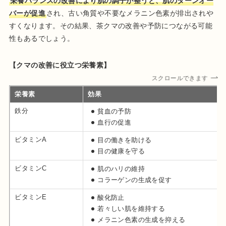
栄養バランスの改善により肌の調子が整うと、肌のターンオー
バーが促進
され、古い角質や不要なメラニン色素が排出されや
すくなります。その結果、茶クマの改善や予防につながる可能
性もあるでしょう。
【クマの改善に役立つ栄養素】
スクロールできます
栄養素
効果
鉄分
貧血の予防
血行の促進
ビタミンA
目の働きを助ける
目の健康を守る
ビタミンC
肌のハリの維持
コラーゲンの生成を促す
ビタミンE
酸化防止
若々しい肌を維持する
メラニン色素の生成を抑える