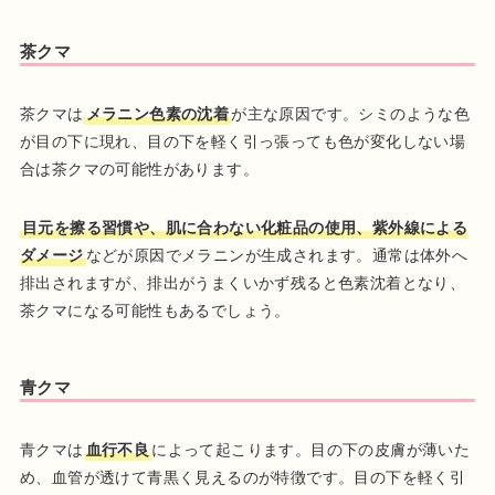
茶クマ
茶クマは
メラニン色素の沈着
が主な原因です。シミのような色
が目の下に現れ、目の下を軽く引っ張っても色が変化しない場
合は茶クマの可能性があります。
目元を擦る習慣や、肌に合わない化粧品の使用、紫外線による
ダメージ
などが原因でメラニンが生成されます。通常は体外へ
排出されますが、排出がうまくいかず残ると色素沈着となり、
茶クマになる可能性もあるでしょう。
青クマ
青クマは
血行不良
によって起こります。目の下の皮膚が薄いた
め、血管が透けて青黒く見えるのが特徴です。目の下を軽く引