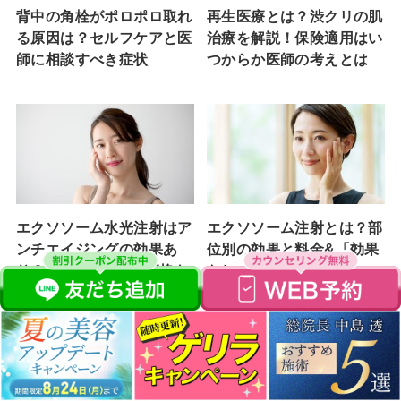
背中の角栓がポロポロ取れ
再生医療とは？渋クリの肌
る原因は？セルフケアと医
治療を解説！保険適用はい
師に相談すべき症状
つからか医師の考えとは
エクソソーム水光注射はア
エクソソーム注射とは？部
ンチエイジングの効果あ
位別の効果と料金&「効果
り？ダウンタイム&価格を
なし」と言われる理由
解説