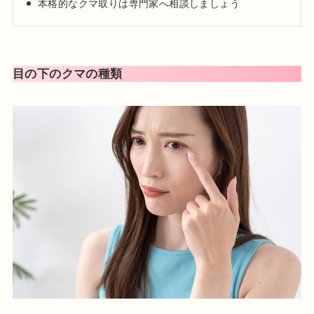
本格的なクマ取りは専門家へ相談しましょう
2024年01月 渋谷美容外科クリニック新宿院 院長就任
日本美容皮膚科学会会員
目の下のクマの種類
日本抗加齢医学会会員
プロフィール