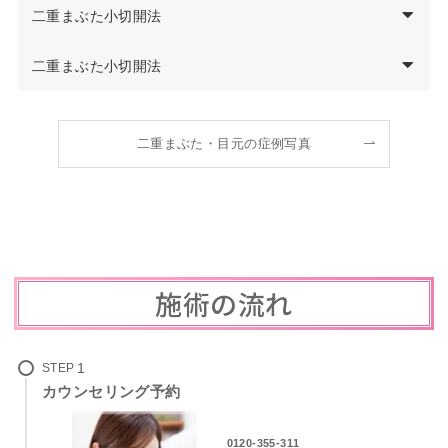
二重まぶた小切開法
副作用
熱感・痒み・むくみ・発熱・左右差など
Afte
Before
r
¥63,250～¥76,780
料金
二重まぶた小切開法
施術名
二重まぶた2点埋没法
Afte
Before
r
説明
まぶたの裏側を糸で2カ所留めてくせ付けをする施術
二重まぶた・目元の症例写真
副作用
熱感・痒み・むくみ・発熱・左右差など
施術名
二重まぶた3点埋没法
¥63,250～¥76,780
料金
説明
まぶたの裏側を糸で3カ所留めてくせ付けをする施術
施術名
二重まぶた小切開法
熱感・頭痛・蕁麻疹・痒み・むくみ・発熱・左右差
副作用
二重ラインに沿った数ミリの切開と縫合で二重のく
など
説明
せをつける施術
施術名
二重まぶた小切開法
¥88,550～¥151,800
料金
施術の流れ
熱感・頭痛・蕁麻疹・痒み・むくみ・発熱・左右差
副作用
二重ラインに沿った数ミリの切開と縫合で二重のく
など
説明
施術名
二重まぶた小切開法
せをつける施術
¥126,500～¥189,750
料金
二重ラインに沿った数ミリの切開と縫合で二重のく
STEP
熱感・頭痛・蕁麻疹・痒み・むくみ・発熱・左右差
説明
副作用
せをつける施術
カウンセリング予約
など
熱感・頭痛・蕁麻疹・痒み・むくみ・発熱・左右差
¥126,500～¥189,750
料金
副作用
0120-355-311
など