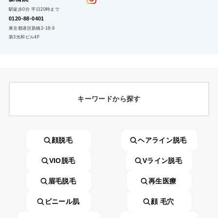
駅徒歩0分 平日20時まで
0120-88-0401
東京都港区新橋2-18-9
第3光和ビル4F
キーワードから探す
顔脱毛
ヘアライン脱毛
VIO脱毛
Vライン脱毛
眉毛脱毛
再生医療
ビニール肌
顔 毛穴