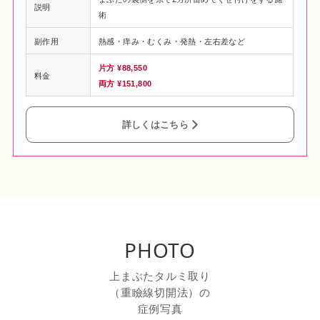
説明
術
副作用
熱感・痒み・むくみ・発熱・左右差など
片方 ¥88,550
料金
両方 ¥151,800
詳しくはこちら
PHOTO
上まぶたタルミ取り
（重瞼線切開法）の
症例写真