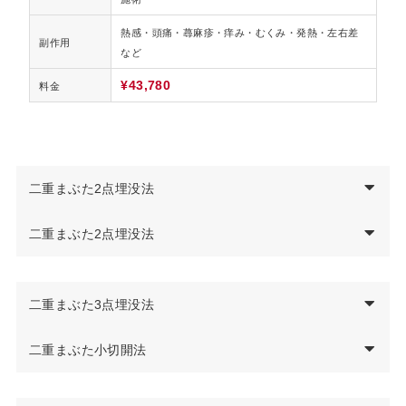
熱感・頭痛・蕁麻疹・痒み・むくみ・発熱・左右差
副作用
など
¥43,780
料金
二重まぶた2点埋没法
Afte
Before
r
二重まぶた2点埋没法
Afte
Before
r
二重まぶた3点埋没法
Afte
Before
r
二重まぶた小切開法
施術名
二重まぶた2点埋没法
Afte
Before
r
説明
まぶたの裏側を糸で2カ所留めてくせ付けをする施術