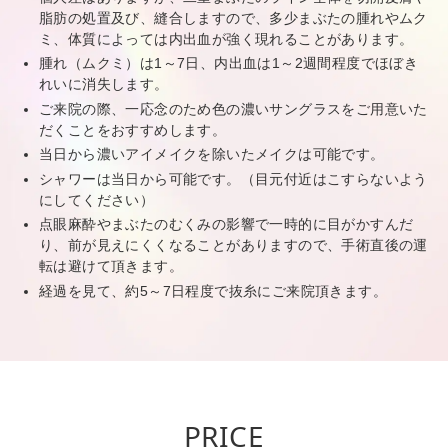
脂肪の処置及び、縫合しますので、多少まぶたの腫れやムク
ミ、体質によっては内出血が強く現れることがあります。
腫れ（ムクミ）は1～7日、内出血は1～2週間程度でほぼき
れいに消失します。
ご来院の際、一応念のため色の濃いサングラスをご用意いた
だくことをおすすめします。
当日から濃いアイメイクを除いたメイクは可能です。
シャワーは当日から可能です。（目元付近はこすらないよう
にしてください）
点眼麻酔やまぶたのむくみの影響で一時的に目がかすんだ
り、前が見えにくくなることがありますので、手術直後の運
転は避けて頂きます。
経過を見て、約5～7日程度で抜糸にご来院頂きます。
PRICE