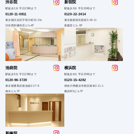
渋谷院
新
宿院
駅徒歩1分 平日23時まで
駅徒歩3分 平日20時まで
0120-1
1-0811
0120-22
-2414
東京都渋谷区宇田川町22-2fe
東京都新宿区新宿3-29-11
渋谷西村總本店ビル4F
新盛堂ビル 6F
池袋院
横浜院
駅徒歩3分 平日23時まで
駅徒歩4分 平日20時まで
0120-96-3720
0120-15-4282
東京都豊島区南池袋2-27-8
神奈川県横浜市西区南幸2-11-1
南水ビル7F
横浜MSビル7F
新橋院