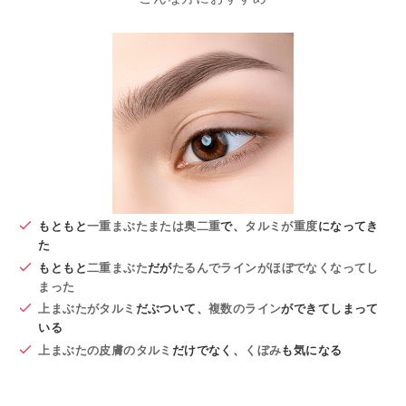
もともと
一重まぶたまたは奥二重
で、
タルミが重度
になってき
た
もともと
二重まぶた
だが
たるんでラインがほぼでなくなってし
まった
上まぶたがタルミ
だぶついて、
複数のライン
ができてしまって
いる
上まぶたの皮膚のタルミ
だけでなく、
くぼみ
も
気になる