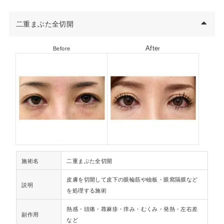
二重まぶた全切開
Afte
Before
r
施術名
二重まぶた全切開
皮膚を切開して皮下の眼輪筋や瞼板・眼窩隔膜など
説明
を処理する施術
熱感・頭痛・蕁麻疹・痒み・むくみ・発熱・左右差
副作用
など