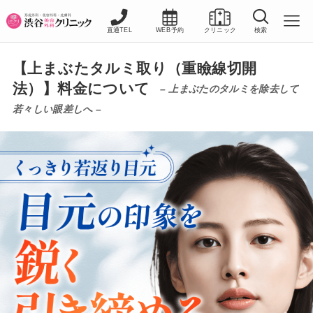
直通TEL
WEB予約
クリニック
検索
【上まぶたタルミ取り（重瞼線切開
法）】料金について
– 上まぶたのタルミを除去して
若々しい眼差しへ –