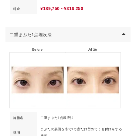
¥189,750～¥316,250
料金
二重まぶた1点埋没法
Afte
Before
r
施術名
二重まぶた1点埋没法
まぶたの裏側を糸で1カ所だけ留めてくせ付けをする
説明
施術