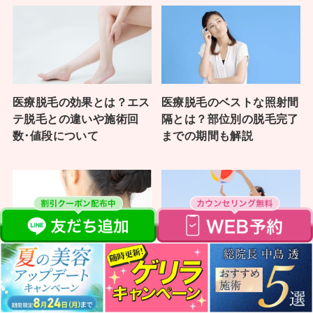
医療脱毛の効果とは？エス
医療脱毛のベストな照射間
テ脱毛との違いや施術回
隔とは？部位別の脱毛完了
数･値段について
までの期間も解説
うなじ・首周りを脱毛する
乳輪・乳首の医療脱毛｜範
メリット3つ！医療脱毛で
囲・回数・痛みの目安を解
うなじを理想の形にするに
説