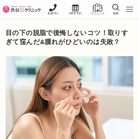
直通TEL
WEB予約
クリニック
検索
目の下の脱脂で後悔しないコツ！取りす
ぎて窪んだ&腫れがひどいのは失敗？