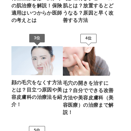
の肌治療を解説！保険
肌とは？放置するとど
適用はいつからか医師
うなる？原因と早く改
の考えとは
善する方法
3位
4位
顔の毛穴をなくす方法
毛穴の開きを治すに
とは？目立つ原因や美
は？自分でできる改善
容皮膚科の治療法を紹
方法や美容皮膚科（美
介！
容医療）の治療まで解
説！
5位