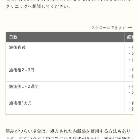
クリニックへ相談してください。
スクロールできます
日数
経過
施術直後
・腫
・麻
・腫
施術後2～3日
・痛
・青
施術後1～2週間
・腫
・内
施術後1カ月
・自
・効
痛みがつらい場合は、処方された内服薬を使用する方法もあり
ます。ダウンタイム中に気になる症状があれば、早めに医師の