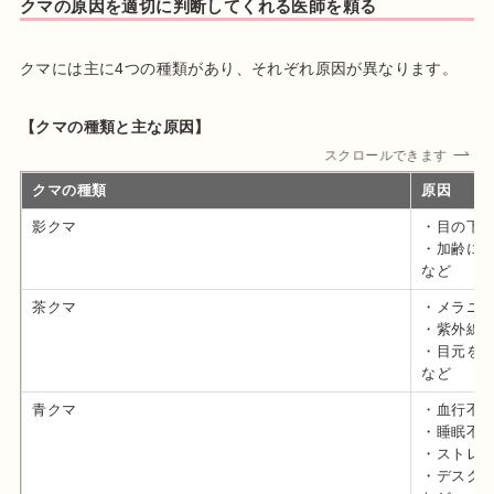
クマの原因を適切に判断してくれる医師を頼る
クマには主に4つの種類があり、それぞれ原因が異なります。
【クマの種類と主な原因】
スクロールできます
クマの種類
原因
影クマ
・目の下
・加齢に
など
茶クマ
・メラニ
・紫外線
・目元を
など
青クマ
・血行不
・睡眠不
・ストレ
・デスク