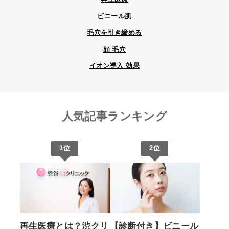
ビニール肌
毛穴を引き締める
顔 毛穴
イオン導入 効果
人気記事ランキング
1位
2位
再生医療とは？渋クリ
【診断付き】ビニール