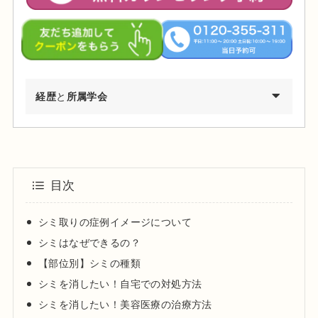
経歴
と
所属学会
2002年03月 慶應義塾大学環境情報学部卒業
2009年03月 東京医科歯科大学医学部医学科卒業
2010年04月 東京医科歯科大学医学部付属病院 研修医
目次
2011年04月 日産厚生会玉川病院 研修医
2012年04月 東京医科歯科大学皮膚科 勤務
シミ取りの症例イメージについて
2012年09月 台東保健所保健予防課・保健サービス課 兼務
シミはなぜできるの？
2013年09月～都内大手美容外科・皮膚科に勤務
【部位別】シミの種類
2015年01月 渋谷美容外科クリニック渋谷院 副院長就任
シミを消したい！自宅での対処方法
2024年01月 渋谷美容外科クリニック新宿院 院長就任
シミを消したい！美容医療の治療方法