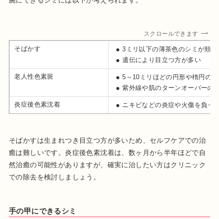
腕にできるシミには以下が考えられます。
スクロールできます
そばかす
3ミリ以下の薄茶色のシミが頬
遺伝により目立つ方が多い
老人性色素斑
5～10ミリほどの円形や楕円の
紫外線や肌のターンオーバーの
炎症後色素沈着
ニキビなどの炎症や火傷を負っ
そばかすは生まれつき目立つ方が多いため、セルフケアでの治
癒は難しいです。炎症後色素沈着は、数ヶ月から半年ほどで自
然治癒の可能性がありますが、確実に治したい方はクリニック
での除去を検討しましょう。
手の甲にできるシミ