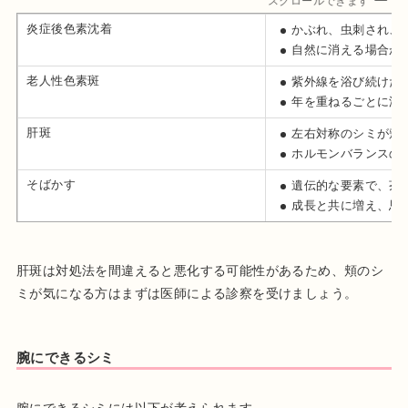
スクロールできます
炎症後色素沈着
かぶれ、虫刺され、
自然に消える場合が
老人性色素斑
紫外線を浴び続けた
年を重ねるごとに濃
肝斑
左右対称のシミが頬
ホルモンバランスの
そばかす
遺伝的な要素で、茶
成長と共に増え、思
肝斑は対処法を間違えると悪化する可能性があるため、頬のシ
ミが気になる方はまずは医師による診察を受けましょう。
腕にできるシミ