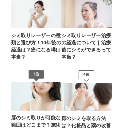
シミ取りレーザーの種
シミ取りレーザー治療
類と選び方！10年後の
の経過について｜治療
経過は？癌になる噂は
後にシミができるって
本当？
本当？
3位
4位
唇のシミ取りが可能な
顔のシミを取る方法
範囲はどこまで？施術
は？化粧品と薬の改善