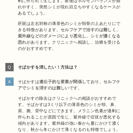
剰に作られて生じます。産後はホルモンバランスが崩
れやすく、突然シミが現れ目立ちやすくなるケースが
あるでしょう。
肝斑は左右対称の薄茶色のシミが頬骨の上あたりにで
きる特徴があります。
セルフケアで治すのは難しく、
紫外線などのダメージにより悪化し、シミが濃くなる
恐れ
があります。クリニックへ相談し、治療を受ける
のがおすすめです。
そばかすを消したい！方法は？
そばかすは
遺伝子的な要素が関係しており、セルフケ
アでシミを消すのは難しい
です。
そばかすの除去はクリニックへの相談がおすすめで
す。そばかすは3ミリ以下の薄茶色のシミが頬、鼻、
肩、腕、背中などにできます。メラニン色素が過剰に
作られることが原因で生じ、紫外線で症状が悪化する
傾向があります。紫外線の強い春から夏にかけて濃く
なり、秋から冬にかけて薄くなるのも特徴でしょう。