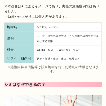
※本画像はAIによるイメージであり、実際の施術症例ではあり
ません。
※効果や仕上がりには個人差があります。
施術名
シミ取りレーザー
レーザー出力の調整でメラニン色素の破壊や毛穴を
説明
縮小する施術
料金
¥
3,850
（税込）～¥
227,700
（税込）
リスク・副作用
発赤・熱感・痒み・痛み・乾燥など
※施術内容や価格等は該当施術を行った時点の情報となりま
す。
シミはなぜできるの？