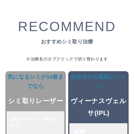
RECOMMEND
おすすめシミ取り治療
※治療名のタブクリックで切り替わります
気になるシミが10個ま
顔全体の広範囲のシミ
でなら
へ
シミ取りレーザー
ヴィーナスヴェル
サ(IPL)
10
3mm以内のシミ
個まと
めて
両頬