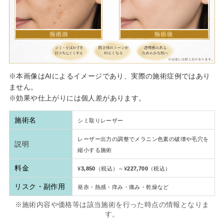
※本画像はAIによるイメージであり、実際の施術症例ではあり
ません。
※効果や仕上がりには個人差があります。
施術名
シミ取りレーザー
レーザー出力の調整でメラニン色素の破壊や毛穴を
説明
縮小する施術
料金
¥
3,850
（税込）～¥
227,700
（税込）
リスク・副作用
発赤・熱感・痒み・痛み・乾燥など
※施術内容や価格等は該当施術を行った時点の情報となりま
す。