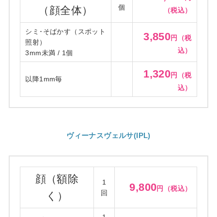
個
（顔全体）
（税込）
シミ･そばかす（スポット
3,850
円（税
照射）
込）
3mm未満 / 1個
1,320
円（税
以降1mm毎
込）
ヴィーナスヴェルサ(IPL)
顔（額除
1
9,800
円（税込）
回
く）
1