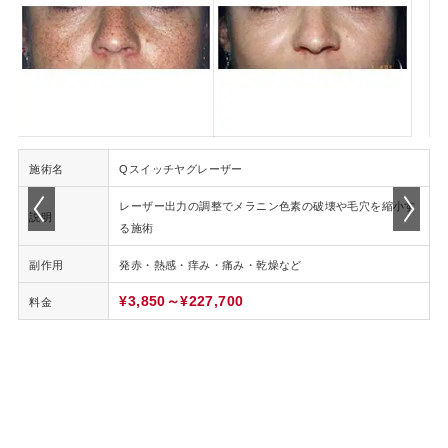
施術名
Qスイッチヤグレーザー
レーザー出力の調整でメラニン色素の破壊や毛穴を縮小す
説明
る施術
す
副作用
発赤・熱感・痒み・痛み・乾燥など
¥3,850～¥227,700
料金