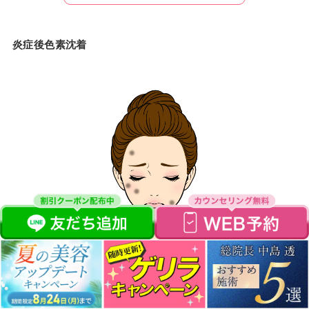
炎症後色素沈着
炎症後色素沈着とは
やけどや外傷、ニキビなどによる炎症が起
きた後に肌内部にメラニンが溜まってしまう状態
です。茶褐色
や灰褐色、紫褐色のシミのような跡が残ります。