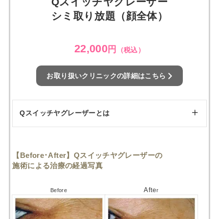
Qスイッチヤグレーザー
シミ取り放題（顔全体）
22,000
円
（税込）
お取り扱いクリニックの詳細はこちら
Qスイッチヤグレーザーとは
レーザー出力の調整により、メラニン色素
【Before･After】Qスイッチヤグレーザーの
特徴
シミ･そばかすだけでなく、毛穴縮小やア
施術による治療の経過写真
施術回数
1回でも効果を感じやすい
Afte
Before
r
副作用
やけどや外傷、ニキビなどによる炎症が起
料金相場
¥3,850～¥227,700
(施術範囲により異なる)