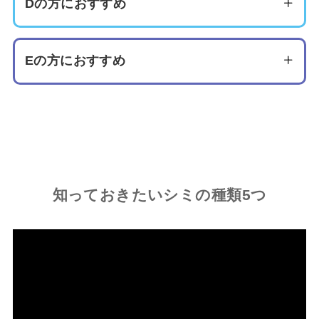
アルジネートイオン導入
Dの方におすすめ
ダウンタイムをできるだけ短くしたいけれどシミやそばか
美白内服
すで悩んでいる場合は、IPLによる治療のほか、ケミカル
シミ取りレーザー
ピーリングやイオン導入
ダウンタイムを抑えつつ、くすみを抑えたい場合はケミカ
美白内服
Eの方におすすめ
ルピーリングやイオン導入に
ダウンタイムを気にせず、とにかくできるだけ早く・きれ
美容注射
いにシミを改善したい場合はQスイッチヤグレーザーやレ
美白内服
ーザートーニングによるレーザー治療
外用薬
┗ハイドロキノン
┗ホワイティ（レチノイン酸＋ハイドロキ
ノン）
知っておきたいシミの種類5つ
レーザー治療に不安がある場合は、美容注射や内服薬、外
用薬