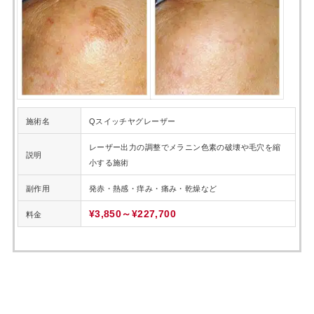
Qスイッチ
ヤグ(YAG)レーザー
施術名
Qスイッチヤグレーザー
レーザー出力の調整でメラニン色素の破壊や毛穴を縮
説明
小する施術
副作用
発赤・熱感・痒み・痛み・乾燥など
¥3,850～¥227,700
料金