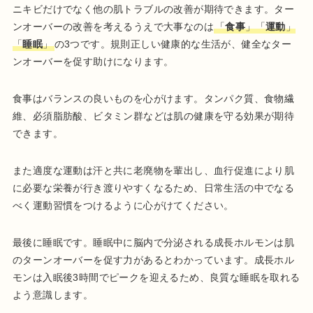
ニキビだけでなく他の肌トラブルの改善が期待できます。ター
ンオーバーの改善を考えるうえで大事なのは
「
食事
」「
運動
」
「
睡眠
」
の3つです。規則正しい健康的な生活が、健全なター
ンオーバーを促す助けになります。
食事はバランスの良いものを心がけます。タンパク質、食物繊
維、必須脂肪酸、ビタミン群などは肌の健康を守る効果が期待
できます。
また適度な運動は汗と共に老廃物を輩出し、血行促進により肌
に必要な栄養が行き渡りやすくなるため、日常生活の中でなる
べく運動習慣をつけるように心がけてください。
最後に睡眠です。睡眠中に脳内で分泌される成長ホルモンは肌
のターンオーバーを促す力があるとわかっています。成長ホル
モンは入眠後3時間でピークを迎えるため、良質な睡眠を取れる
よう意識します。