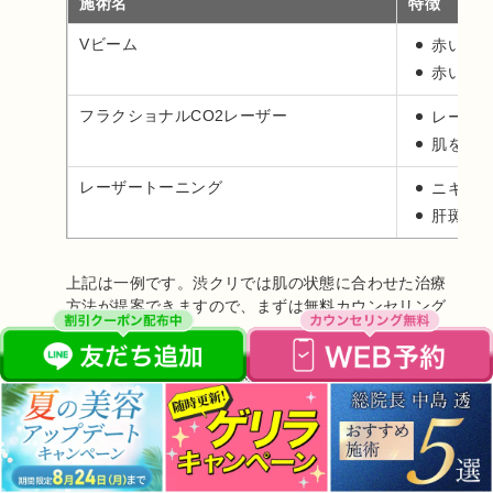
施術名
特徴
Vビーム
赤いニ
赤い色
フラクショナルCO2レーザー
レーザ
肌を入
レーザートーニング
ニキビ
肝斑、
上記は一例です。渋クリでは肌の状態に合わせた治療
方法が提案できますので、まずは無料カウンセリング
にお越しください。
渋谷美容外科クリニックの
無料相談はこちら
ニキビ跡の赤みを予防しましょう