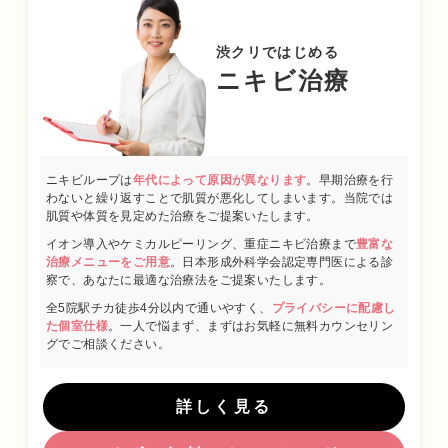
2012年09月 台東保健所保健予防課・保健サービス課 兼務
2013年09月～都内大手美容外科・皮膚科に勤務
渋クリではじめる
2015年01月 渋谷美容外科クリニック渋谷院 副院長就任
ニキビ治療
2024年01月 渋谷美容外科クリニック新宿院 院長就任
日本美容皮膚科学会会員
ニキビループは
年代によって原因が異なります
。早期治療を行
日本抗加齢医学会会員
わないと繰り返すことで肌質が悪化してしまいます。当院では
肌質や体質を見定めた治療をご提案いたします。
プロフィール
イオン導入やケミカルピーリング、重症ニキビ治療まで
豊富な
治療メニューをご用意
。日本形成外科学会認定専門医による診
察で、あなたに最適な治療法をご提案いたします。
全5院駅チカ徒歩4分以内で通いやすく、
プライバシーに配慮し
た個室仕様
。一人で悩まず、まずはお気軽に無料カウンセリン
グでご相談ください。
詳しく見る