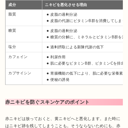
成分
ニキビを悪化させる理由
脂質
皮脂の過剰分泌
皮脂の代謝にビタミンB群を消費してしまう
糖質
皮脂の過剰分泌
糖質の分解に、ミネラルとビタミンB群を消
塩分
過剰摂取による新陳代謝の低下
カフェイン
利尿作用
肌に必要なビタミンB群、ビタミンCを排出
カプサイシン
胃腸機能の低下により、肌に必要な栄養素が
便秘の誘発
赤ニキビを防ぐスキンケアのポイント
赤ニキビは放っておくと、黄ニキビへと悪化します。また時に
はニキビ跡を残してしまうことも。そうならないためにも、赤