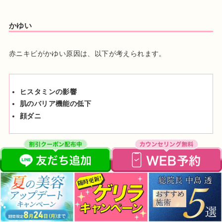
かゆい
赤ニキビがかゆい原因は、以下が考えられます。
ヒスタミンの影響
肌のバリア機能の低下
顔ダニ
赤ニキビの炎症により、
免疫細胞の肥満細胞が働き、ヒスタミ
ンが分泌
されます。ヒスタミンはかゆみに反応する神経へ影響
を与え、かゆみが出るでしょう。
肌表面には外部刺激から守るバリア機能があります。油分と水
分のバランスが保たれていると上手く働きますが、乾燥などの