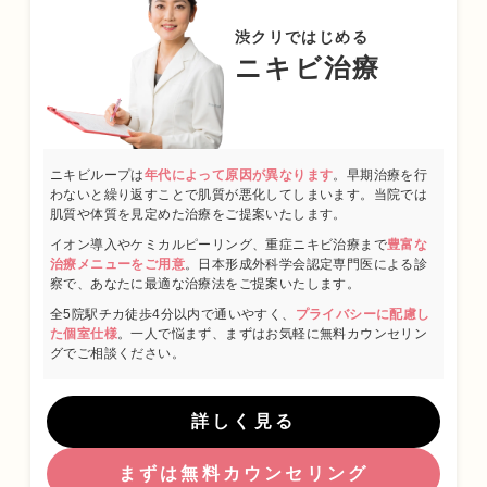
2012年09月 台東保健所保健予防課・保健サービス課 兼務
2013年09月～都内大手美容外科・皮膚科に勤務
渋クリではじめる
2015年01月 渋谷美容外科クリニック渋谷院 副院長就任
ニキビ治療
2024年01月 渋谷美容外科クリニック新宿院 院長就任
日本美容皮膚科学会会員
ニキビループは
年代によって原因が異なります
。早期治療を行
日本抗加齢医学会会員
わないと繰り返すことで肌質が悪化してしまいます。当院では
肌質や体質を見定めた治療をご提案いたします。
プロフィール
イオン導入やケミカルピーリング、重症ニキビ治療まで
豊富な
治療メニューをご用意
。日本形成外科学会認定専門医による診
察で、あなたに最適な治療法をご提案いたします。
全5院駅チカ徒歩4分以内で通いやすく、
プライバシーに配慮し
た個室仕様
。一人で悩まず、まずはお気軽に無料カウンセリン
グでご相談ください。
詳しく見る
まずは無料カウンセリング