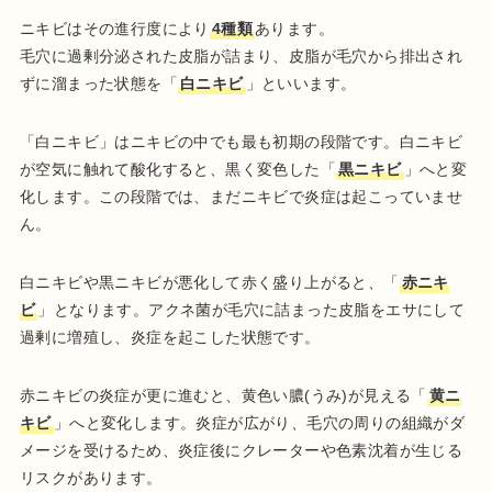
ニキビはその進行度により
4種類
あります。
毛穴に過剰分泌された皮脂が詰まり、皮脂が毛穴から排出され
ずに溜まった状態を「
白ニキビ
」といいます。
「白ニキビ」はニキビの中でも最も初期の段階です。白ニキビ
が空気に触れて酸化すると、黒く変色した「
黒ニキビ
」へと変
化します。この段階では、まだニキビで炎症は起こっていませ
ん。
白ニキビや黒ニキビが悪化して赤く盛り上がると、「
赤ニキ
ビ
」となります。アクネ菌が毛穴に詰まった皮脂をエサにして
過剰に増殖し、炎症を起こした状態です。
赤ニキビの炎症が更に進むと、黄色い膿(うみ)が見える「
黄ニ
キビ
」へと変化します。炎症が広がり、毛穴の周りの組織がダ
メージを受けるため、炎症後にクレーターや色素沈着が生じる
リスクがあります。