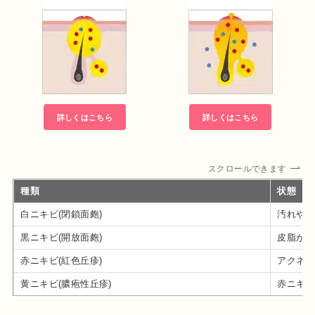
詳しくはこちら
詳しくはこちら
スクロールできます
種類
状態
白ニキビ(閉鎖面皰)
汚れや皮
黒ニキビ(開放面皰)
皮脂が溜
赤ニキビ(紅色丘疹)
アクネ菌
黄ニキビ(膿疱性丘疹)
赤ニキビ