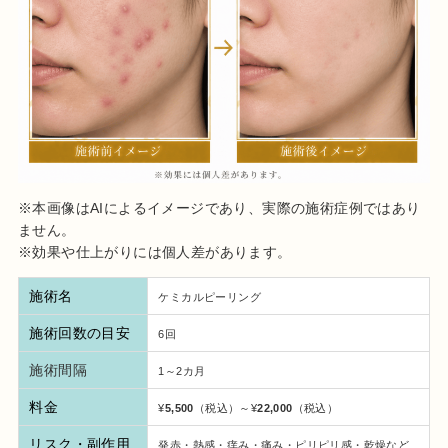
※本画像はAIによるイメージであり、実際の施術症例ではあり
ません。
※効果や仕上がりには個人差があります。
施術名
ケミカルピーリング
施術回数の目安
6回
施術間隔
1～2カ月
料金
¥
5,500
（税込）～¥
22,000
（税込）
リスク・副作用
発赤・熱感・痒み・痛み・ピリピリ感・乾燥など