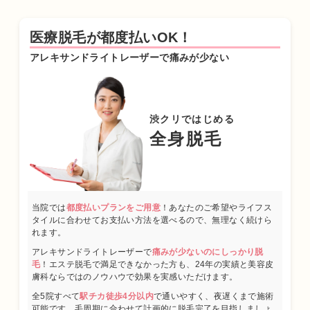
医療脱毛が都度払いOK！
アレキサンドライトレーザーで痛みが少ない
渋クリではじめる
全身脱毛
当院では
都度払いプランをご用意
！あなたのご希望やライフス
タイルに合わせてお支払い方法を選べるので、無理なく続けら
れます。
アレキサンドライトレーザーで
痛みが少ないのにしっかり脱
毛
！エステ脱毛で満足できなかった方も、24年の実績と美容皮
膚科ならではのノウハウで効果を実感いただけます。
全5院すべて
駅チカ徒歩4分以内
で通いやすく、夜遅くまで施術
可能です。毛周期に合わせて計画的に脱毛完了を目指しましょ