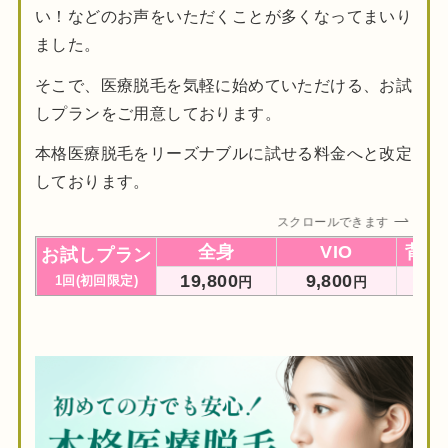
い！などのお声をいただくことが多くなってまいり
ました。
そこで、医療脱毛を気軽に始めていただける、お試
しプランをご用意しております。
本格医療脱毛をリーズナブルに試せる料金へと改定
しております。
スクロールできます
全身
VIO
背中
お試しプラン
1
9,800
9,800
9,
1回(初回限定)
円
円