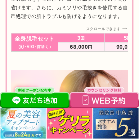
省けます。さらに、カミソリや毛抜きを使用する自
己処理での肌トラブルも防げるようになります。
スクロールできます
3
5
全身脱毛セット
回
回
68,000
90,000
（顔･VIO･首除く）
円
円