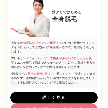
2012年09月 台東保健所保健予防課・保健サービス課 兼務
2013年09月～都内大手美容外科・皮膚科に勤務
渋クリではじめる
2015年01月 渋谷美容外科クリニック渋谷院 副院長就任
全身脱毛
2024年01月 渋谷美容外科クリニック新宿院 院長就任
日本美容皮膚科学会会員
当院では
都度払いプランをご用意
！あなたのご希望やライフス
日本抗加齢医学会会員
タイルに合わせてお支払い方法を選べるので、無理なく続けら
れます。
プロフィール
アレキサンドライトレーザーで
痛みが少ないのにしっかり脱
毛
！エステ脱毛で満足できなかった方も、24年の実績と美容皮
膚科ならではのノウハウで効果を実感いただけます。
全5院すべて
駅チカ徒歩4分以内
で通いやすく、夜遅くまで施術
可能です。毛周期に合わせて計画的に脱毛完了を目指しましょ
う。まずは無料カウンセリングでご相談ください。
詳しく見る