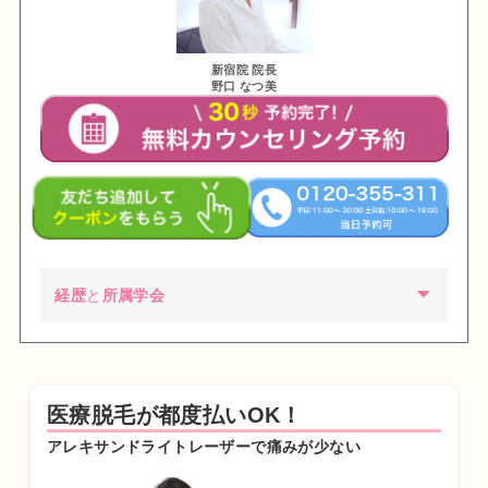
新宿院 院長
野口 なつ美
経歴
と
所属学会
2002年03月 慶應義塾大学環境情報学部卒業
2009年03月 東京医科歯科大学医学部医学科卒業
医療脱毛が都度払いOK！
2010年04月 東京医科歯科大学医学部付属病院 研修医
アレキサンドライトレーザーで痛みが少ない
2011年04月 日産厚生会玉川病院 研修医
2012年04月 東京医科歯科大学皮膚科 勤務