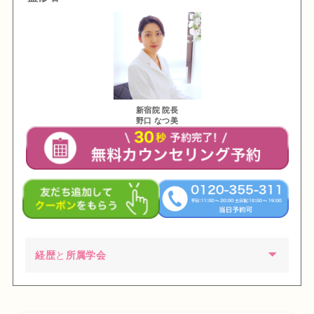
新宿院 院長
野口 なつ美
経歴
と
所属学会
2002年03月 慶應義塾大学環境情報学部卒業