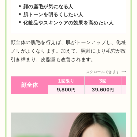
顔の産毛が気になる人
肌トーンを明るくしたい人
化粧品やスキンケアの効果を高めたい人
顔全体の脱毛を行えば、肌がトーンアップし、化粧
ノリがよくなります。加えて、照射により毛穴が改
引き締まり、皮脂量も改善されます。
スクロールできます
1
3
回限り
回
顔全体
9,800
39,600
55
円
円