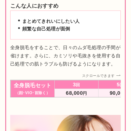
こんな人におすすめ
まとめてきれいにしたい人
頻繁な自己処理が面倒
全身脱毛をすることで、日々のムダ毛処理の手間が
省けます。さらに、カミソリや毛抜きを使用する自
己処理での肌トラブルも防げるようになります。
スクロールできます
3
5
全身脱毛セット
回
回
68,000
90,000
（顔･VIO･首除く）
円
円