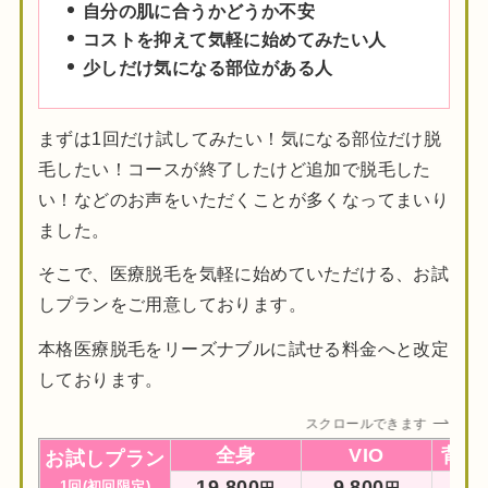
自分の肌に合うかどうか不安
コストを抑えて気軽に始めてみたい人
少しだけ気になる部位がある人
まずは1回だけ試してみたい！気になる部位だけ脱
毛したい！コースが終了したけど追加で脱毛した
い！などのお声をいただくことが多くなってまいり
ました。
そこで、医療脱毛を気軽に始めていただける、お試
しプランをご用意しております。
本格医療脱毛をリーズナブルに試せる料金へと改定
しております。
スクロールできます
全身
VIO
背中
お試しプラン
1
9,800
9,800
9,
1回(初回限定)