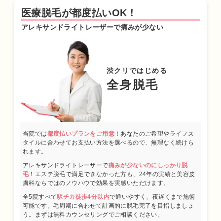
2009年03月 東京医科歯科大学医学部医学科卒業
医療脱毛が都度払いOK！
2010年04月 東京医科歯科大学医学部付属病院 研修医
アレキサンドライトレーザーで痛みが少ない
2011年04月 日産厚生会玉川病院 研修医
2012年04月 東京医科歯科大学皮膚科 勤務
2012年09月 台東保健所保健予防課・保健サービス課 兼務
2013年09月～都内大手美容外科・皮膚科に勤務
渋クリではじめる
2015年01月 渋谷美容外科クリニック渋谷院 副院長就任
全身脱毛
2024年01月 渋谷美容外科クリニック新宿院 院長就任
日本美容皮膚科学会会員
当院では
都度払いプランをご用意
！あなたのご希望やライフス
日本抗加齢医学会会員
タイルに合わせてお支払い方法を選べるので、無理なく続けら
れます。
プロフィール
アレキサンドライトレーザーで
痛みが少ないのにしっかり脱
毛
！エステ脱毛で満足できなかった方も、24年の実績と美容皮
膚科ならではのノウハウで効果を実感いただけます。
全5院すべて
駅チカ徒歩4分以内
で通いやすく、夜遅くまで施術
可能です。毛周期に合わせて計画的に脱毛完了を目指しましょ
う。まずは無料カウンセリングでご相談ください。