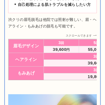
自己処理による肌トラブルを減らしたい方
渋クリの眉毛脱毛は他院では照射が難しい、眉・ヘ
アライン・もみあげの脱毛も可能です。
スクロールできます
3
5
回
回
眉毛デザイン
39,600
55,000
円
円
3
回
ヘアライン
39,600
円
3
回
もみあげ
19,800
円