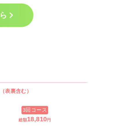
ら
（表裏含む）
3回コース
18,810
総額
円