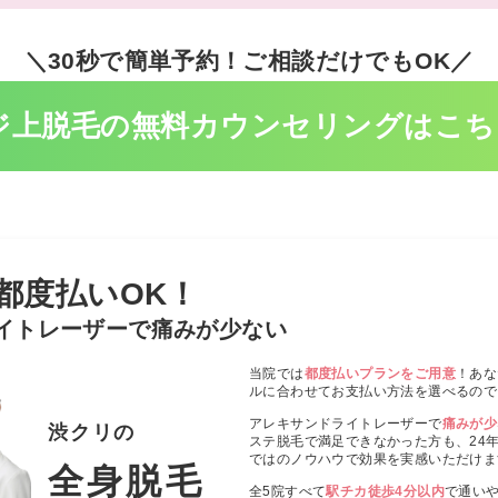
＼30秒で簡単予約！ご相談だけでもOK／
ジ上脱毛の無料
カウンセリングはこち
都度払いOK！
イトレーザーで痛みが少ない
当院では
都度払いプランをご用意
！あな
ルに合わせてお支払い方法を選べるので
アレキサンドライトレーザーで
痛みが少
渋クリの
ステ脱毛で満足できなかった方も、24
ではのノウハウで効果を実感いただけま
全身脱毛
全5院すべて
駅チカ徒歩4分以内
で通い