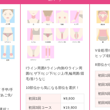
V全処理/
ヒップ/
8部位か
Iライン周囲/Iライン内側/Oライン周
囲/ヒザ下/ヒジ下/ヒジ上/乳輪周囲/眉
初回1
毛/首/うなじ
初回3
10部位から気になる部位を選択！
/ 手甲/手
初回5
/あご先/
初回1回
¥8,800
初回8
初回3回コース
¥19,800
選択！