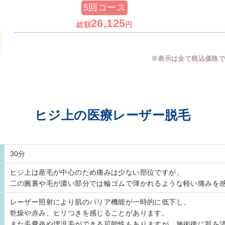
5回コース
26,125
総額
円
※表示は全て税込価格
ヒジ上の医療レーザー脱毛
30分
ヒジ上は産毛が中心のため痛みは少ない部位ですが、
二の腕裏や毛が濃い部分では輪ゴムで弾かれるような軽い痛みを
レーザー照射により肌のバリア機能が一時的に低下し、
乾燥や赤み、ヒリつきを感じることがあります。
また毛嚢炎や埋没毛ができる可能性もありますが、施術後に肌を