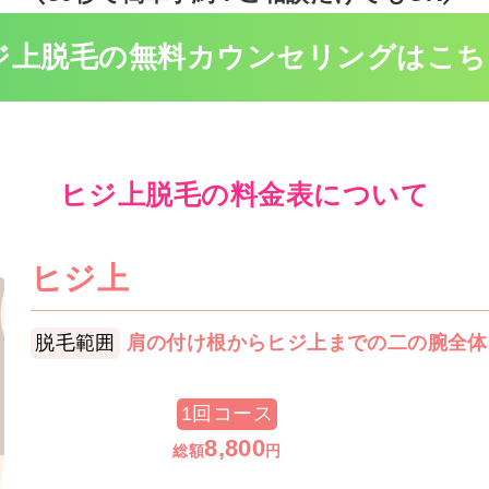
ジ上脱毛の無料
カウンセリングはこち
ヒジ上脱毛の料金表について
ヒジ上
脱毛範囲
肩の付け根からヒジ上までの二の腕全体
1回コース
8,800
総額
円