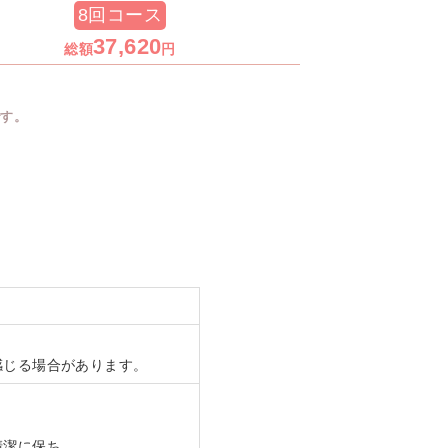
8回コース
37,620
総額
円
です。
感じる場合があります。
清潔に保ち、