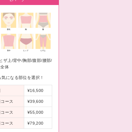
ヒザ上/背中/胸部/腹部/腰部/
顔全体
ら気になる部位を選択！
回
¥16,500
回コース
¥39,600
回コース
¥55,000
回コース
¥79,200