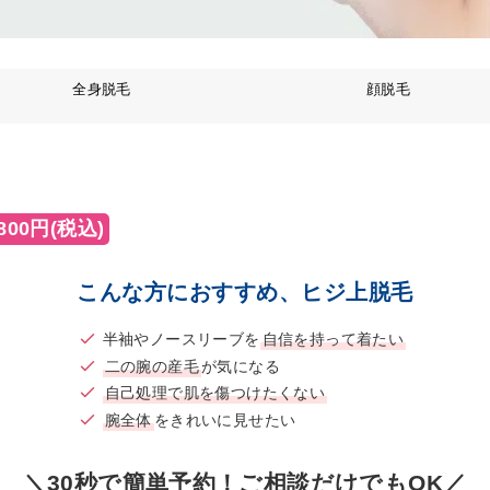
全身脱毛
顔脱毛
00円(税込)
こんな方におすすめ、ヒジ上脱毛
半袖やノースリーブを
自信を持って着たい
二の腕の産毛
が気になる
自己処理で肌を傷つけたくない
腕全体
をきれいに見せたい
＼30秒で簡単予約！ご相談だけでもOK／