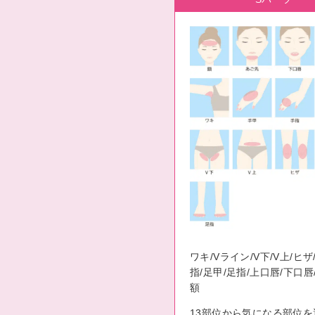
ワキ/Vライン/V下/V上/ヒザ
指/足甲/足指/上口唇/下口唇
額
13部位から気になる部位を