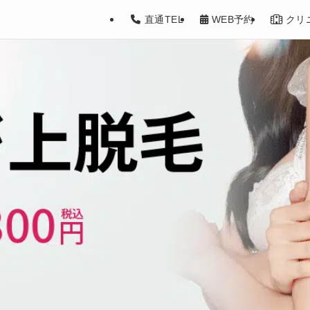
（二の腕）脱毛】ヒジ上の医療脱毛、料
直通TEL
WEB予約
クリ