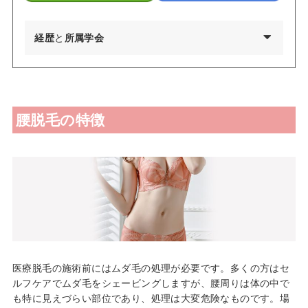
経歴
と
所属学会
2002年03月 慶應義塾大学環境情報学部卒業
2009年03月 東京医科歯科大学医学部医学科卒業
腰脱毛の特徴
2010年04月 東京医科歯科大学医学部付属病院 研修医
2011年04月 日産厚生会玉川病院 研修医
2012年04月 東京医科歯科大学皮膚科 勤務
2012年09月 台東保健所保健予防課・保健サービス課 兼務
2013年09月～都内大手美容外科・皮膚科に勤務
2015年01月 渋谷美容外科クリニック渋谷院 副院長就任
2024年01月 渋谷美容外科クリニック新宿院 院長就任
医療脱毛の施術前にはムダ毛の処理が必要です。多くの方はセ
日本美容皮膚科学会会員
ルフケアでムダ毛をシェービングしますが、腰周りは体の中で
日本抗加齢医学会会員
も特に見えづらい部位であり、処理は大変危険なものです。場