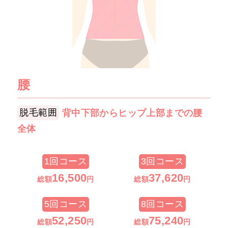
腰
脱毛範囲
背中下部からヒップ上部までの腰
全体
1回コース
3回コース
16
,500
37
,620
総額
円
総額
円
5回コース
8回コース
52,250
75
,240
総額
円
総額
円