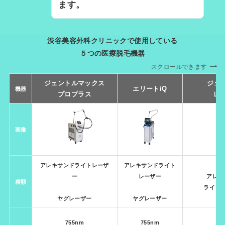
ます。
渋谷美容外科クリニックで使用している
５つの医療脱毛機器
スクロールできます
ジェントルマックス
ジェ
エリートiQ
機器
プロプラス
レ
画像
アレキサンドライトレーザ
アレキサンドライト
ー
レーザー
アレキ
種類
ライト
ヤグレーザー
ヤグレーザー
755nm
755nm