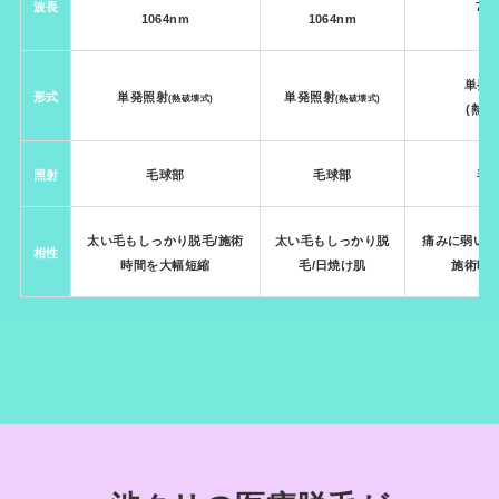
波長
75
1064nm
1064nm
単発
形式
単発照射
単発照射
(熱破壊式)
(熱破壊式)
(熱破
照射
毛球部
毛球部
毛
太い毛もしっかり脱毛
/施術
太い毛もしっかり脱
痛みに弱い/
相性
時間を大幅短縮
毛
/日焼け肌
施術時