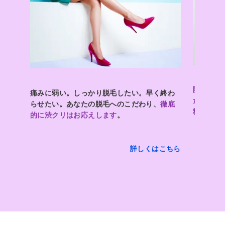
開院から2
痛みに弱い。しっかり脱毛したい。早く終わ
た
、ご提
らせたい。あなたの脱毛へのこだわり、
徹底
料
、お気
的に渋クリはお応えします
。
詳しくはこちら