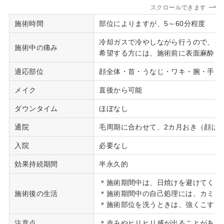
スクロールできます
施術時間
部位によりますが、5～60分程度
冷却ガスで冷やしながら行うので、ほ
施術中の痛み
希望する方には、施術前に表面麻酔（
適応部位
顔全体・首・うなじ・ワキ・腕・手・
メイク
直後から可能
ダウンタイム
ほぼなし
通院
毛周期に合わせて、2カ月おき（顔は1
入院
必要なし
効果持続期間
半永久的
＊施術期間中は、日焼けを避けてくだ
施術後の生活
＊施術期間中の自己処理には、カミソ
＊施術部位を洗うときは、強くこすら
注意点
＊赤みやヒリヒリ感が出ることがあり