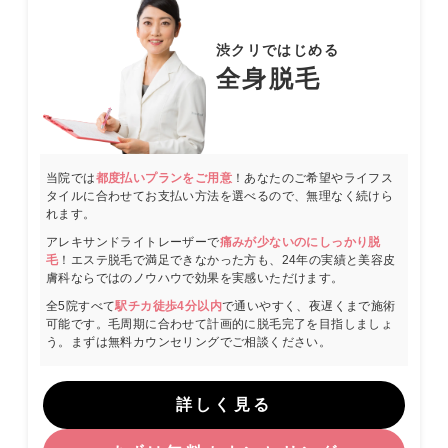
渋クリではじめる
全身脱毛
当院では
都度払いプランをご用意
！あなたのご希望やライフス
タイルに合わせてお支払い方法を選べるので、無理なく続けら
れます。
アレキサンドライトレーザーで
痛みが少ないのにしっかり脱
毛
！エステ脱毛で満足できなかった方も、24年の実績と美容皮
膚科ならではのノウハウで効果を実感いただけます。
全5院すべて
駅チカ徒歩4分以内
で通いやすく、夜遅くまで施術
可能です。毛周期に合わせて計画的に脱毛完了を目指しましょ
う。まずは無料カウンセリングでご相談ください。
詳しく見る