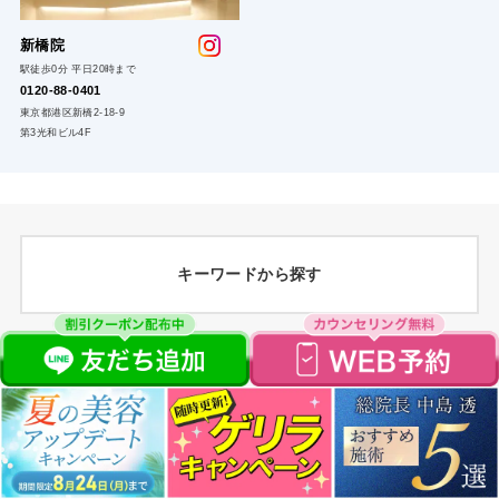
新橋院
駅徒歩0分 平日20時まで
0120-88-0401
東京都港区新橋2-18-9
第3光和ビル4F
キーワードから探す
顔脱毛
ヘアライン脱毛
VIO脱毛
Vライン脱毛
眉毛脱毛
再生医療