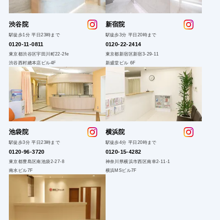
渋谷院
新
宿院
駅徒歩1分 平日23時まで
駅徒歩3分 平日20時まで
0120-1
1-0811
0120-22
-2414
東京都渋谷区宇田川町22-2fe
東京都新宿区新宿3-29-11
渋谷西村總本店ビル4F
新盛堂ビル 6F
池袋院
横浜院
駅徒歩3分 平日23時まで
駅徒歩4分 平日20時まで
0120-96-3720
0120-15-4282
東京都豊島区南池袋2-27-8
神奈川県横浜市西区南幸2-11-1
南水ビル7F
横浜MSビル7F