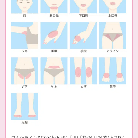
ワキ/Vライン/V下/V上/ヒザ/ 手甲/手指/足甲/足指/上口唇/