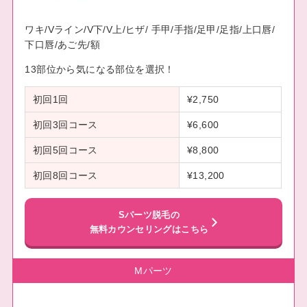
ワキ/Vライン/V下/V上/ヒザ/ 手甲/手指/足甲/足指/上口唇/
下口唇/あご先/額
13部位から気になる部位を選択！
初回1回
¥2,750
初回3回コース
¥6,600
初回5回コース
¥8,800
初回8回コース
¥13,200
Sパーツ脱毛の
無料カウンセリングはこちら
Mパーツ