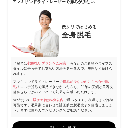
アレキサンドライトレーザーで痛みが少ない
渋クリではじめる
全身脱毛
当院では
都度払いプランをご用意
！あなたのご希望やライフス
タイルに合わせてお支払い方法を選べるので、無理なく続けら
れます。
アレキサンドライトレーザーで
痛みが少ないのにしっかり脱
毛
！エステ脱毛で満足できなかった方も、24年の実績と美容皮
膚科ならではのノウハウで効果を実感いただけます。
全5院すべて
駅チカ徒歩4分以内
で通いやすく、夜遅くまで施術
可能です。毛周期に合わせて計画的に脱毛完了を目指しましょ
う。まずは無料カウンセリングでご相談ください。