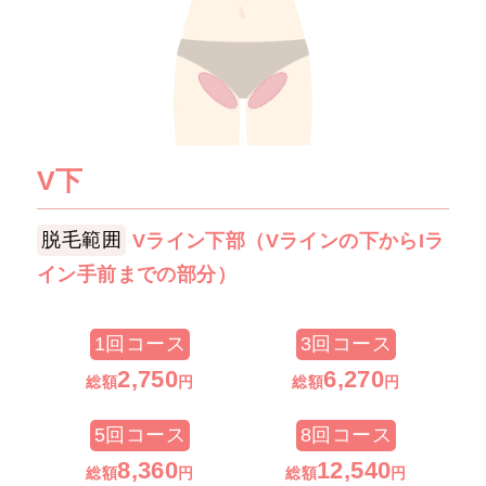
V下
脱毛範囲
Vライン下部（Vラインの下からIラ
イン手前までの部分）
1回コース
3回コース
2
,750
6
,270
総額
円
総額
円
5回コース
8回コース
8,360
12
,540
総額
円
総額
円