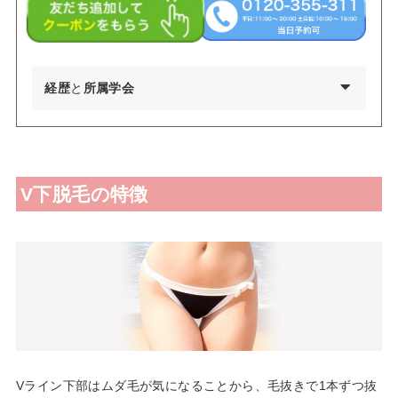
経歴
と
所属学会
2002年03月 慶應義塾大学環境情報学部卒業
2009年03月 東京医科歯科大学医学部医学科卒業
V下脱毛の特徴
2010年04月 東京医科歯科大学医学部付属病院 研修医
2011年04月 日産厚生会玉川病院 研修医
2012年04月 東京医科歯科大学皮膚科 勤務
2012年09月 台東保健所保健予防課・保健サービス課 兼務
2013年09月～都内大手美容外科・皮膚科に勤務
2015年01月 渋谷美容外科クリニック渋谷院 副院長就任
2024年01月 渋谷美容外科クリニック新宿院 院長就任
Vライン下部はムダ毛が気になることから、毛抜きで1本ずつ抜
日本美容皮膚科学会会員