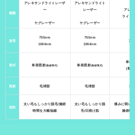
アレキサンドライトレーザ
アレキサンドライト
ー
レーザー
アレキ
種類
ライト
ヤグレーザー
ヤグレーザー
755nm
755nm
波長
75
1064nm
1064nm
単発
形式
単発照射
単発照射
(熱破壊式)
(熱破壊式)
(熱破
照射
毛球部
毛球部
毛
太い毛もしっかり脱毛
/施術
太い毛もしっかり脱
痛みに弱い/
相性
時間を大幅短縮
毛
/日焼け肌
施術時