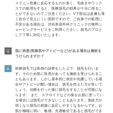
メラニン色素に反応するものが多く、毛抜きやワック
スでの処理をすると、医療脱毛の効果が十分に得るこ
とができないのでご注意ください。V下部位は皮膚も薄
く自分で見えにくい箇所ですので、ご自身での処理に
不安がある場合は、渋谷美容外科クリニックの無料シ
ェービングサービスをご利用ください。脱毛のプロと
して丁寧に対応いたします。
肌に疾患(乾燥肌やアトピーなど)がある場合は施術を
うけられますか？
医療脱毛では医師の診察をした上で、脱毛を行いま
す。そのため肌に疾患があっても施術を受けられるこ
ともあります。しかし基本的に炎症や化膿している場
合やアトピーが酷い場合は、脱毛を控えた方が良いで
しょう。治療を行った後に脱毛をすることが可能にな
ります。 また、ステロイドなどの薬をお肌に塗ってい
る場合には脱毛ができないこともあります。免疫力が
弱くなり脱毛の刺激に反応しやすくなるからです。お
肌が極端に弱い、敏感、光過敏症であると脱毛ができ