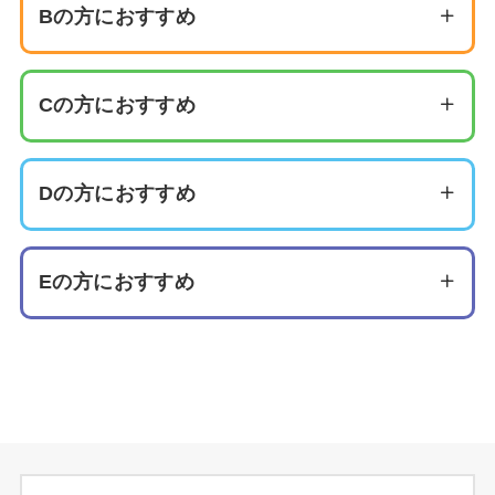
Bの方におすすめ
Cの方におすすめ
Dの方におすすめ
おすすめの施術はこちら
ケミカルピーリング
Eの方におすすめ
おすすめの施術はこちら
ダーマペン
ポテンツァ
マッサージピール
イソトレチノイン
おすすめの施術はこちら
マイクロフラクショナルRF
ダーマペン
赤ニキビは、炎症を伴ったニキビで、赤く腫れた状態が特
イオン導入
ポテンツァ
徴です。毛穴に詰まった皮脂や汚れがアクネ菌に影響を与
おすすめの施術はこちら
Vビーム
え、炎症を引き起こすことで発生します。