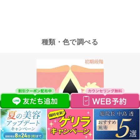
ニキビ跡の赤みの治し
皮膚科・美容外科クリ
種類・色で調べる
方&消す方法は？市販
ニックのニキビ跡の治
薬の効果とスキンケア
療とは？特徴や施術例
を解説
を紹介！
2025年5月16日
2025年7月8日
レベル1★
ニキビ跡の種類はどん
ニキビ跡を治す方法と
白ニキビ
なものがある？原因か
は｜原因から自力でで
ら予防方法まで詳しく
きるケア方法まで解説