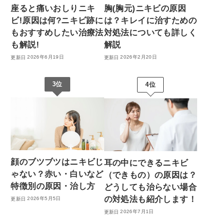
座ると痛いおしりニキ
胸(胸元)ニキビの原因
Qスイッチヤグレーザー
ビ!原因は何?ニキビ跡に
は？キレイに治すための
もおすすめしたい治療法
対処法についても詳しく
も解説!
解説
2026年6月19日
2026年2月20日
3位
4位
顔のブツブツはニキビじ
耳の中にできるニキビ
ゃない？赤い・白いなど
（できもの）の原因は？
特徴別の原因・治し方
どうしても治らない場合
の対処法も紹介します！
2026年5月5日
2026年7月1日