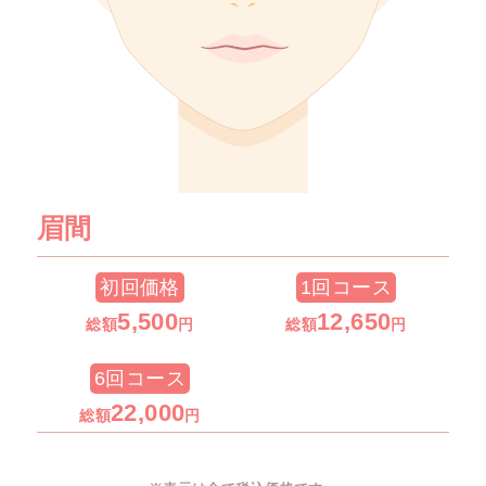
眉間
初回価格
1回コース
5
,500
12
,650
総額
円
総額
円
6回コース
22,000
総額
円