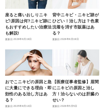
座ると痛いおしりニキ
背中ニキビ・ニキビ跡が
ビ!原因は何?ニキビ跡に
ひどい！治し方は？色素
もおすすめしたい治療法
沈着を消す市販薬はあ
も解説!
る？
2026年6月19日
2026年6月19日
おでこニキビの原因と急
【医療従事者監修】眉間
に大量にできる理由・即
にニキビの原因と治し
効性のある治し方はあ
方！治らないのは肝臓の
る？
せい？
2025年8月13日
2026年5月5日