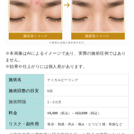
※本画像はAIによるイメージであり、実際の施術症例ではあり
ません。
※効果や仕上がりには個人差があります。
施術名
ケミカルピーリング
施術回数の目安
6回
施術間隔
1～2カ月
料金
¥
5,500
（税込）～¥
22,000
（税込）
リスク・副作用
発赤・熱感・痒み・痛み・ピリピリ感・乾燥など