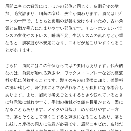
眉間ニキビの背景には、ほかの部位と同じく、皮脂分泌の増
加、毛穴詰まり、細菌の増殖、炎症が関わります。眉間はTゾ
ーンの一部で、もともと皮脂の影響を受けやすいため、古い角
質と皮脂が毛穴にたまりやすい部位です。そこへホルモンバラ
ンスの変化やストレス、睡眠不足、生活リズムの乱れなどが重
なると、肌状態が不安定になり、ニキビが起こりやすくなるこ
とがあります。
さらに、眉間にはこの部位ならではの要因もあります。代表的
なのは、前髪が触れる刺激や、ワックス・スプレーなどの整髪
料が肌に付着することです。髪そのものの摩擦に加え、整髪料
の洗い残しや、帰宅後にオフが遅れることが負担になる場合も
あります。また、眉間は考えごとをするときや疲れているとき
に無意識に触れやすく、手指の接触が炎症を長引かせる一因に
なることもあります。メイクや日焼け止めが残りやすい一方
で、落とそうとして強くこすると刺激になることもあり、落と
し残しと摩擦の両方に注意が必要です。眉間ニキビは、皮脂だ