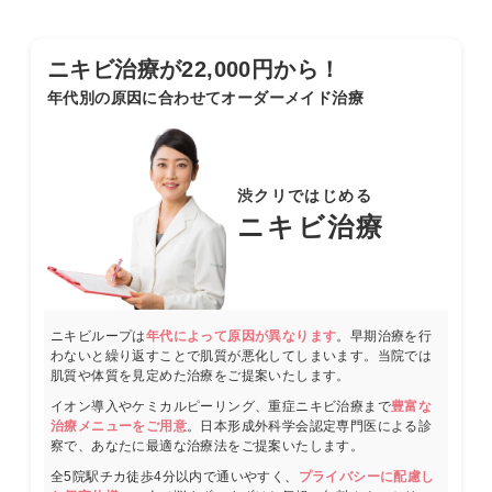
ニキビ治療が22,000円から！
年代別の原因に合わせてオーダーメイド治療
渋クリではじめる
ニキビ治療
ニキビループは
年代によって原因が異なります
。早期治療を行
わないと繰り返すことで肌質が悪化してしまいます。当院では
肌質や体質を見定めた治療をご提案いたします。
イオン導入やケミカルピーリング、重症ニキビ治療まで
豊富な
治療メニューをご用意
。日本形成外科学会認定専門医による診
察で、あなたに最適な治療法をご提案いたします。
全5院駅チカ徒歩4分以内で通いやすく、
プライバシーに配慮し