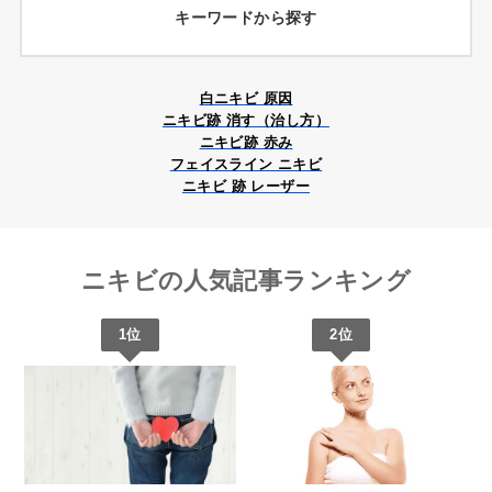
ダーマペン
キーワードから探す
クレーター治療は、ニキビ跡が原因で凹凸になった肌をな
ヤグレーザー
この段階を放置すると、膿を伴う重症化やニキビ跡につな
ポテン
ツァ
めらかに整えるための治療です。クレーター状のニキビ跡
ダーマペン
がることもあるため、早めのケアが重要です。適切なスキ
は、真皮層までダメージが及んだ結果生じるため、自然に
ンケアに加え、必要に応じて専門のクリニックで診察を受
Vビーム
白ニキビ 原因
改善することは難しく、専門的なアプローチが必要です。
ニキビ跡治療は、ニキビが治った後に残る赤みや色素沈
けることで、症状の悪化を防ぐことができます。
ニキビ跡 消す（治し方）
ポテンツァ
着、凹凸を改善するための治療です。
ニキビ跡 赤み
治療方法には、レーザー治療やダーマペン、ピーリングな
渋クリPick!
フェイスライン ニキビ
どがあり、肌質や症状に合わせて選択されます。早めに治
赤みや色素沈着の場合、ターンオーバーを促進するスキン
ニキビ 跡 レーザー
肌質改善は、乾燥や毛穴の開き、くすみなど、肌の悩みを
療を始めることで、より高い効果が期待できるため、気に
ケミカルピーリング
ケアや、ピーリングなどが効果的です。一方、凹凸状のニ
根本から整えるためのケアや治療を指します。
なる方はまずクリニックで相談してみることをおすすめし
キビ跡には、ダーマペンやレーザー治療など、真皮層に働
ます。
きかけるアプローチが必要です。ニキビ跡の種類や肌質に
スキンケアでは保湿やターンオーバーのサポートが重要で
ニキビの人気記事ランキング
応じて最適な治療法が異なるため、専門のクリニックで診
すが、クリニックで行う治療では、レーザーやピーリン
渋クリPick!
察を受け、自分に合った治療を選ぶことが大切です。
グ、イオン導入などが効果的です。これらの施術は、肌の
1位
2位
マッサージピール
キメを整えたり、透明感を引き出すだけでなく、ハリや弾
渋クリPick!
力を取り戻すことも期待できます。自分の肌悩みに合った
アプローチを選ぶことで、より健やかで美しい肌を目指せ
イオン導入
ます。
渋クリPick!