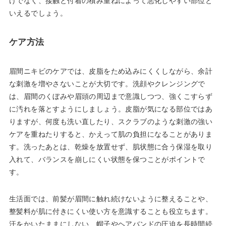
けでなく、接触と付着の積み重ねによって悪化しやすい部位と
いえるでしょう。
ケア方法
眉間ニキビのケアでは、皮脂をため込みにくくしながら、余計
な刺激を増やさないことが大切です。洗顔やクレンジングで
は、眉間のくぼみや眉頭の周辺まで意識しつつ、強くこすらず
に汚れを落とすようにしましょう。皮脂が気になる部位ではあ
りますが、何度も洗い直したり、スクラブのような刺激の強い
ケアを重ねたりすると、かえって肌の負担になることがありま
す。洗ったあとは、乾燥を放置せず、肌状態に合う保湿を取り
入れて、バランスを崩しにくい状態を保つことがポイントで
す。
生活面では、前髪が眉間に触れ続けないように整えることや、
整髪料が肌に付きにくい使い方を意識することも役立ちます。
汗をかいたままにしない、帽子やヘアバンドの圧迫を長時間続