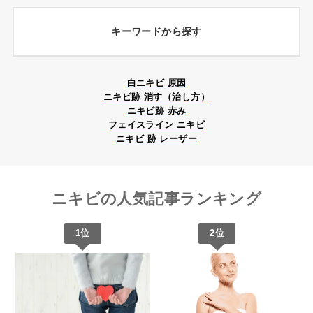
おすすめの施術はこちら
Vビーム
え、炎症を引き起こすことで発生します。
ダーマペン
キーワードから探す
クレーター治療は、ニキビ跡が原因で凹凸になった肌をな
ヤグレーザー
この段階を放置すると、膿を伴う重症化やニキビ跡につな
ポテン
ツァ
めらかに整えるための治療です。クレーター状のニキビ跡
ダーマペン
がることもあるため、早めのケアが重要です。適切なスキ
は、真皮層までダメージが及んだ結果生じるため、自然に
ンケアに加え、必要に応じて専門のクリニックで診察を受
Vビーム
白ニキビ 原因
改善することは難しく、専門的なアプローチが必要です。
ニキビ跡治療は、ニキビが治った後に残る赤みや色素沈
けることで、症状の悪化を防ぐことができます。
ニキビ跡 消す（治し方）
ポテンツァ
着、凹凸を改善するための治療です。
ニキビ跡 赤み
治療方法には、レーザー治療やダーマペン、ピーリングな
渋クリPick!
フェイスライン ニキビ
どがあり、肌質や症状に合わせて選択されます。早めに治
赤みや色素沈着の場合、ターンオーバーを促進するスキン
ニキビ 跡 レーザー
肌質改善は、乾燥や毛穴の開き、くすみなど、肌の悩みを
療を始めることで、より高い効果が期待できるため、気に
ケミカルピーリング
ケアや、ピーリングなどが効果的です。一方、凹凸状のニ
根本から整えるためのケアや治療を指します。
なる方はまずクリニックで相談してみることをおすすめし
キビ跡には、ダーマペンやレーザー治療など、真皮層に働
ます。
きかけるアプローチが必要です。ニキビ跡の種類や肌質に
スキンケアでは保湿やターンオーバーのサポートが重要で
ニキビの人気記事ランキング
応じて最適な治療法が異なるため、専門のクリニックで診
すが、クリニックで行う治療では、レーザーやピーリン
渋クリPick!
察を受け、自分に合った治療を選ぶことが大切です。
グ、イオン導入などが効果的です。これらの施術は、肌の
1位
2位
マッサージピール
キメを整えたり、透明感を引き出すだけでなく、ハリや弾
渋クリPick!
力を取り戻すことも期待できます。自分の肌悩みに合った
アプローチを選ぶことで、より健やかで美しい肌を目指せ
イオン導入
ます。