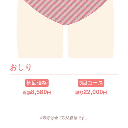
おしり
初回価格
3回コース
8
,580
22,000
総額
円
総額
円
※表示は全て税込価格です。