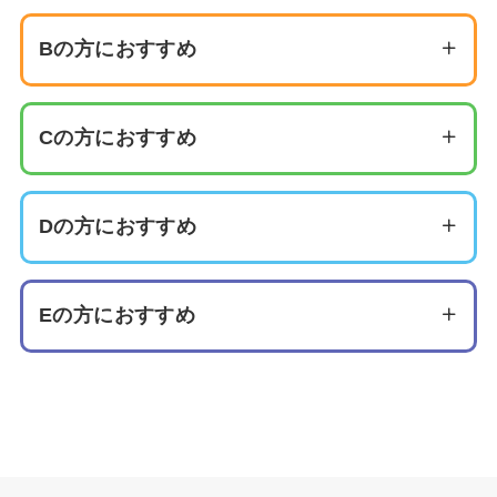
Bの方におすすめ
Cの方におすすめ
Dの方におすすめ
おすすめの施術はこちら
ケミカルピーリング
Eの方におすすめ
おすすめの施術はこちら
ダーマペン
ポテンツァ
マッサージピール
イソトレチノイン
おすすめの施術はこちら
マイクロフラクショナルRF
ダーマペン
赤ニキビは、炎症を伴ったニキビで、赤く腫れた状態が特
イオン導入
ポテンツァ
徴です。毛穴に詰まった皮脂や汚れがアクネ菌に影響を与