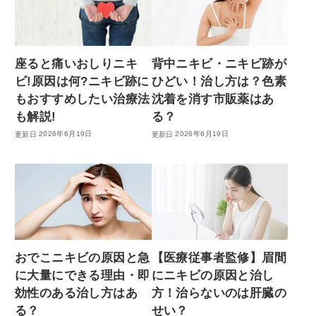
座ると痛いおしりニキ
背中ニキビ・ニキビ跡が
ビ!原因は何?ニキビ跡に
ひどい！治し方は？色素
もおすすめしたい治療法
沈着を消す市販薬はあ
も解説!
る？
2026年6月19日
2026年6月19日
おでこニキビの原因と急
【医療従事者監修】眉間
に大量にできる理由・即
にニキビの原因と治し
効性のある治し方はあ
方！治らないのは肝臓の
る？
せい？