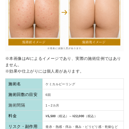
※本画像はAIによるイメージであり、実際の施術症例ではあり
ません。
※効果や仕上がりには個人差があります。
施術名
ケミカルピーリング
施術回数の目安
6回
施術間隔
1～2カ月
料金
¥
5,500
（税込）～¥
22,000
（税込）
リスク・副作用
発赤・熱感・痒み・痛み・ピリピリ感・乾燥など