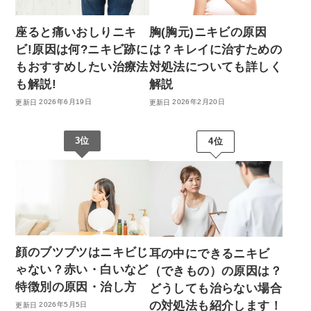
渋クリPick!
座ると痛いおしりニキ
胸(胸元)ニキビの原因
Qスイッチヤグレーザー
ビ!原因は何?ニキビ跡に
は？キレイに治すための
もおすすめしたい治療法
対処法についても詳しく
も解説!
解説
2026年6月19日
2026年2月20日
3位
4位
顔のブツブツはニキビじ
耳の中にできるニキビ
ゃない？赤い・白いなど
（できもの）の原因は？
特徴別の原因・治し方
どうしても治らない場合
の対処法も紹介します！
2026年5月5日