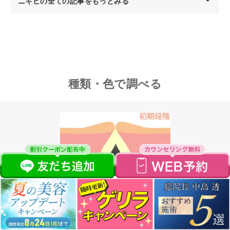
ニキビの全ての記事をもっとみる
ニキビ跡の赤みの治し
皮膚科・美容外科クリ
種類・色で調べる
方&消す方法は？市販
ニックのニキビ跡の治
薬の効果とスキンケア
療とは？特徴や施術例
を解説
を紹介！
2025年5月16日
2025年7月8日
レベル1★
ニキビ跡の種類はどん
ニキビ跡を治す方法と
白ニキビ
なものがある？原因か
は｜原因から自力でで