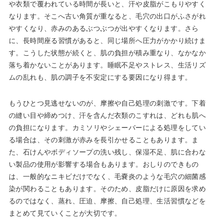
や衣類で覆われている時間が長いと、汗や皮脂がこもりやすく
なります。そこへ古い角質が重なると、毛穴の出口がふさがれ
やすくなり、赤みのあるぶつぶつが出やすくなります。さら
に、長時間座る習慣があると、同じ場所へ圧力がかかり続けま
す。こうした状態が続くと、肌の負担が積み重なり、なかなか
落ち着かないことがあります。睡眠不足やストレス、生活リズ
ムの乱れも、肌の調子を不安定にする要因になり得ます。
もうひとつ見逃せないのが、摩擦や自己処理の刺激です。下着
の縫い目や締めつけ、汗を含んだ衣類のこすれは、どれも肌へ
の負担になります。カミソリやシェーバーによる処理をしてい
る場合は、その刺激が赤みを長引かせることもあります。ま
た、石けんやボディソープの洗い残し、保湿不足、肌に合わな
い製品の使用が影響する場合もあります。おしりのできもの
は、一般的なニキビだけでなく、毛嚢炎のような毛穴の細菌感
染が関わることもあります。そのため、皮脂だけに原因を求め
るのではなく、蒸れ、圧迫、摩擦、自己処理、生活習慣などを
まとめて見ていくことが大切です。