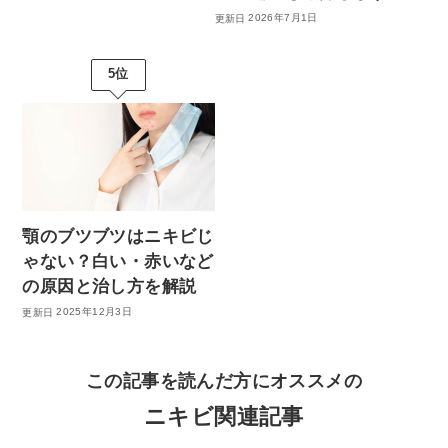
2026年7月1日
＼予約前にもっと詳しく知りたい方／
5位
ケミカルピーリングについて
詳しくはこちら
＼予約前にもっと詳しく知りたい方／
顎のブツブツはニキビじ
マッサージピールについて
ゃない？白い・赤いなど
＼予約前にもっと詳しく知りたい方／
詳しくはこちら
の原因と治し方を解説
イオン導入について
2025年12月3日
詳しくはこちら
＼予約前にもっと詳しく知りたい方／
この記事を読んだ方にオススメの
Qスイッチヤグレーザーについて
詳しくはこちら
ニキビ関連記事