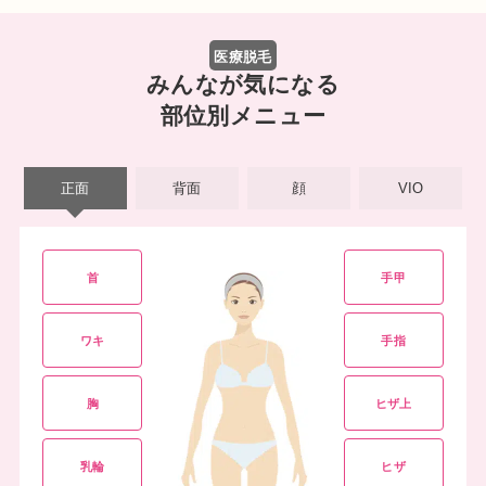
医療脱毛
みんなが気になる
部位別メニュー
正面
背面
顔
VIO
首
手甲
ワキ
手指
胸
ヒザ上
乳輪
ヒザ