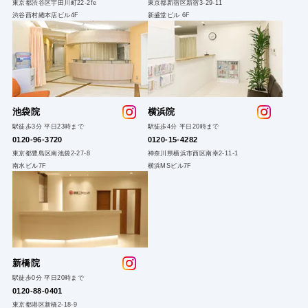
東京都渋谷区宇田川町22-2fe
東京都新宿区新宿3-29-11
渋谷西村總本店ビル4F
新盛堂ビル 6F
池袋院
横浜院
駅徒歩3分 平日23時まで
駅徒歩4分 平日20時まで
0120-96-3720
0120-15-4282
東京都豊島区南池袋2-27-8
神奈川県横浜市西区南幸2-11-1
南水ビル7F
横浜MSビル7F
新橋院
駅徒歩0分 平日20時まで
0120-88-0401
東京都港区新橋2-18-9