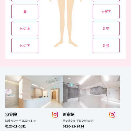
腹
ヒザ下
ヒジ上
足甲
ヒジ下
足指
渋谷院
新
宿院
駅徒歩1分 平日23時まで
駅徒歩3分 平日20時まで
0120-1
1-0811
0120-22
-2414