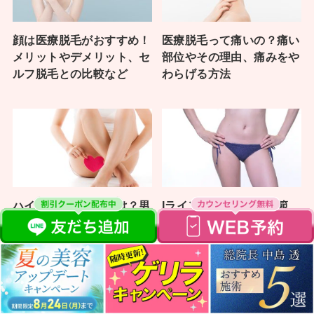
顔は医療脱毛がおすすめ！
医療脱毛って痛いの？痛い
メリットやデメリット、セ
部位やその理由、痛みをや
ルフ脱毛との比較など
わらげる方法
ハイジニーナ脱毛とは？男
Iラインはどこ？VIOの範
性からの印象や後悔しない
囲・後悔しない残し方を医
ための脱毛知識を解説
師監修解説