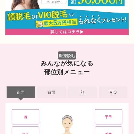
医療脱毛
みんなが気になる
部位別メニュー
正面
背面
顔
VIO
首
手甲