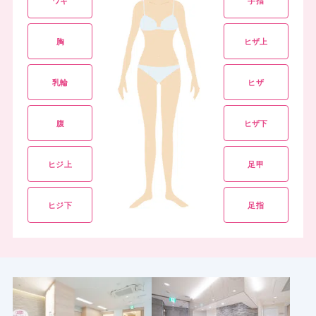
ワキ
手指
胸
ヒザ上
乳輪
ヒザ
腹
ヒザ下
ヒジ上
足甲
ヒジ下
足指