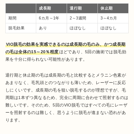
成長期
退行期
休止期
期間
6カ月～1年
2～3週間
3～4カ月
脱毛効果
あり
ほぼなし
ほぼなし
VIO脱毛の効果を実感できるのは成長期の毛のみ、かつ成長期
の毛は全体の15～20％程度
ほどであり、5回の施術では脱毛効
果を十分に得られない可能性があります。
退行期と休止期の毛は成長期の毛と比較するとメラニン色素が
あまりなく、毛乳頭とのつながりも薄いため、レーザーに反応
しにくいです。成長期の毛を狙い脱毛するのが理想ですが、毛
周期は1本ずつ異なるため、完全に周期に合わせて照射するのは
難しいです。そのため、5回のVIO脱毛ではすべての毛にレーザ
ーを照射するのは難しく、思うように脱毛が進まない恐れがあ
ります。