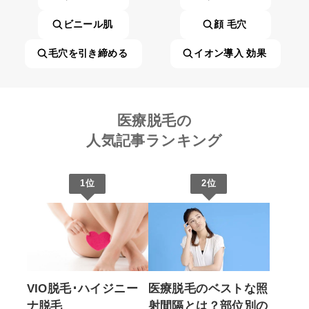
ビニール肌
顔 毛穴
毛穴を引き締める
イオン導入 効果
医療脱毛の
人気記事ランキング
1位
2位
VIO脱毛･ハイジニー
医療脱毛のベストな照
ナ脱毛
射間隔とは？部位別の