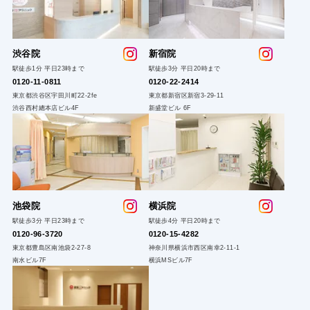
渋谷院
新
宿院
駅徒歩1分 平日23時まで
駅徒歩3分 平日20時まで
0120-1
1-0811
0120-22
-2414
東京都渋谷区宇田川町22-2fe
東京都新宿区新宿3-29-11
渋谷西村總本店ビル4F
新盛堂ビル 6F
池袋院
横浜院
駅徒歩3分 平日23時まで
駅徒歩4分 平日20時まで
0120-96-3720
0120-15-4282
東京都豊島区南池袋2-27-8
神奈川県横浜市西区南幸2-11-1
南水ビル7F
横浜MSビル7F